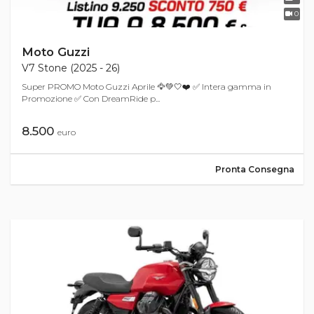
0
Moto Guzzi
V7 Stone (2025 - 26)
Super PROMO Moto Guzzi Aprile 🦅💚🤍❤️ ✅ Intera gamma in
Promozione ✅ Con DreamRide p...
8.500
euro
Pronta Consegna