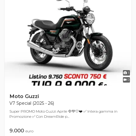
1
0
Moto Guzzi
V7 Special (2025 - 26)
Super PROMO Moto Guzzi Aprile 🦅💚🤍❤️ ✅ Intera gamma in
Promozione ✅ Con DreamRide p...
9.000
euro