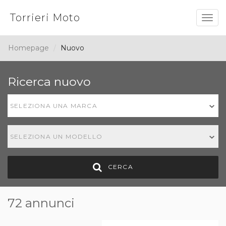
Torrieri Moto
Togg
navig
Homepage
Nuovo
Ricerca nuovo
SELEZIONA UNA MARCA
SELEZIONA UN MODELLO
CERCA
72 annunci