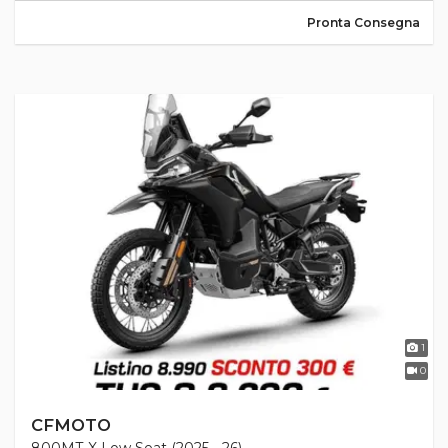
Pronta Consegna
1
0
CFMOTO
800MT-X Low Seat (2025 - 26)