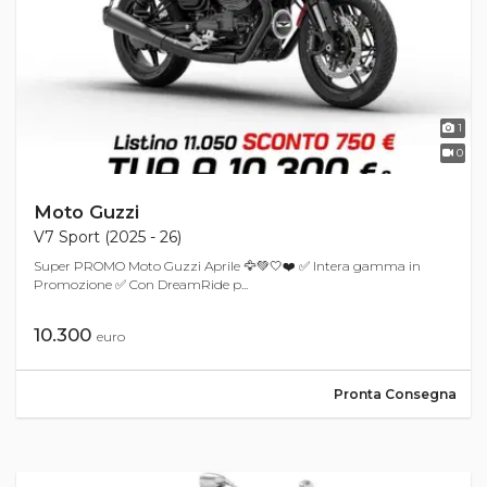
1
0
Moto Guzzi
V7 Sport (2025 - 26)
Super PROMO Moto Guzzi Aprile 🦅💚🤍❤️ ✅ Intera gamma in
Promozione ✅ Con DreamRide p...
10.300
euro
Pronta Consegna