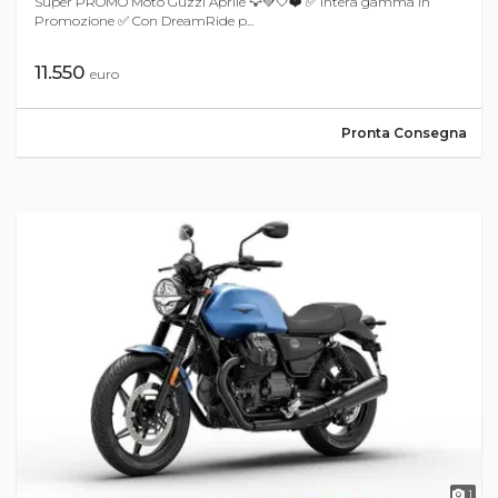
Super PROMO Moto Guzzi Aprile 🦅💚🤍❤️ ✅ Intera gamma in
Promozione ✅ Con DreamRide p...
11.550
euro
Pronta Consegna
1