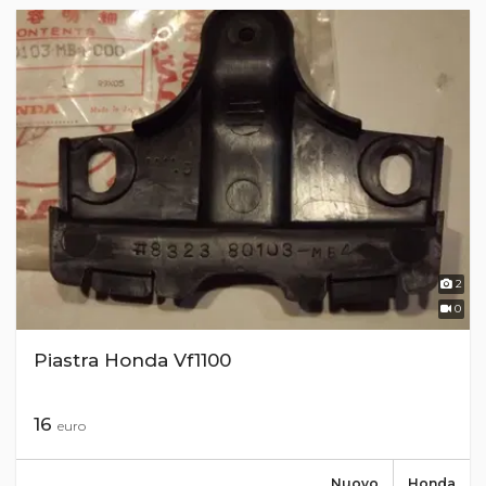
2
0
Piastra Honda Vf1100
16
euro
Nuovo
Honda