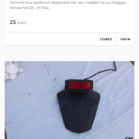
Gemme stop posteriori disponibili per vari modelli tra cui Piaggio ,
Honda Nsr125 , Vf750s...
25
euro
Usato
varie