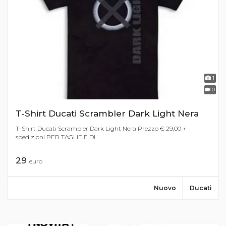
1
0
T-Shirt Ducati Scrambler Dark Light Nera
T-Shirt Ducati Scrambler Dark Light Nera Prezzo € 29,00 +
spedizioni PER TAGLIE E DI...
29
euro
Nuovo
Ducati