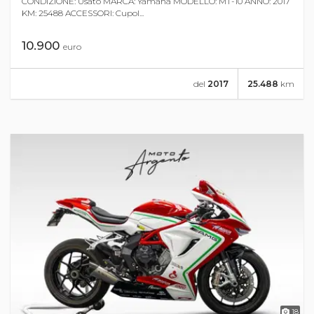
CONDIZIONE: Usato MARCA: Yamaha MODELLO: MT-10 ANNO: 2017
KM: 25488 ACCESSORI: Cupol...
10.900
euro
del
2017
25.488
km
18