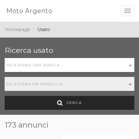
Moto Argento
Togg
navig
Homepage
Usato
Ricerca usato
SELEZIONA UNA MARCA
SELEZIONA UN MODELLO
CERCA
173 annunci