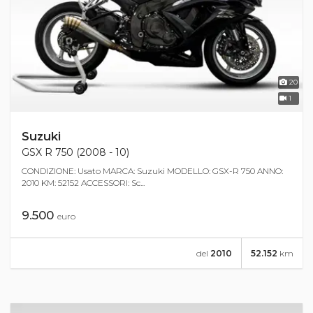
20
1
Suzuki
GSX R 750 (2008 - 10)
CONDIZIONE: Usato MARCA: Suzuki MODELLO: GSX-R 750 ANNO:
2010 KM: 52152 ACCESSORI: Sc...
9.500
euro
del
2010
52.152
km