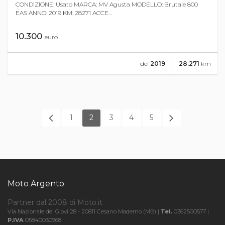
CONDIZIONE: Usato MARCA: MV Agusta MODELLO: Brutale 800
EAS ANNO: 2019 KM: 28271 ACCE...
10.300
euro
del
2019
28.271
km
1
2
3
4
5
Moto Argento
Partner dal 2008 di Moto.it
Via Nazionale dei Giovi 28 - 20811 Cesano Maderno (MB) |
Tel.
0362500577 |
P.IVA
05840030968