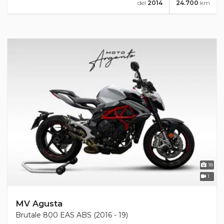
del
2014
24.700
km
18
1
MV Agusta
Brutale 800 EAS ABS (2016 - 19)