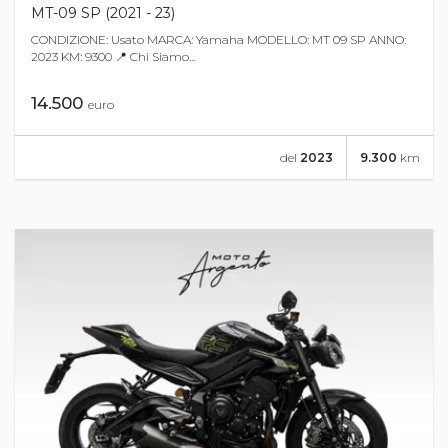
MT-09 SP (2021 - 23)
CONDIZIONE: Usato MARCA: Yamaha MODELLO: MT 09 SP ANNO:
2023 KM: 9300 📍 Chi Siamo...
14.500
euro
del
2023
9.300
km