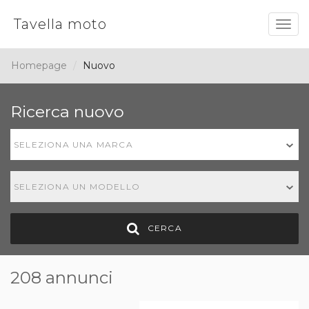
Tavella moto
Togg
navig
Homepage
Nuovo
Ricerca nuovo
SELEZIONA UNA MARCA
SELEZIONA UN MODELLO
CERCA
208 annunci