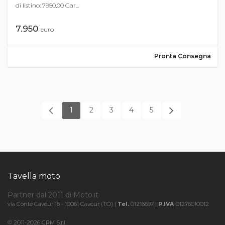
di listino: 7950,00 Gar...
7.950
euro
Pronta Consegna
1
2
3
4
5
Tavella moto
Partner dal 2011 di Moto.it
via Conte Cavour 16 - 10061 Cavour (TO) |
Tel.
01216697 |
P.IVA
01276010012
© 2011-2026 CRM S.r.l.