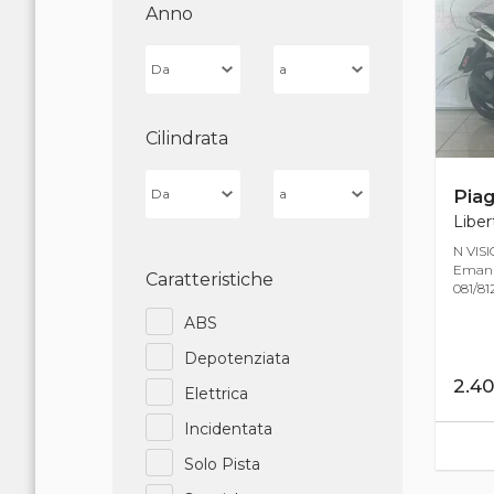
Anno
Cilindrata
Piag
Liber
N VIS
Emanue
Caratteristiche
081/812
ABS
Depotenziata
2.4
Elettrica
Incidentata
Solo Pista