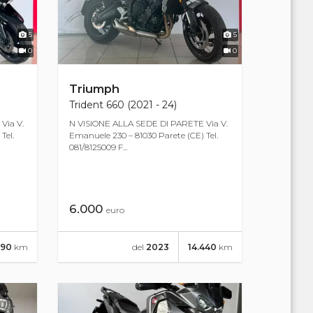
5
5
0
0
Triumph
Trident 660 (2021 - 24)
Via V.
N VISIONE ALLA SEDE DI PARETE Via V.
Tel.
Emanuele 230 – 81030 Parete (CE) Tel.
081/8125009 F...
6.000
euro
490
km
del
2023
14.440
km