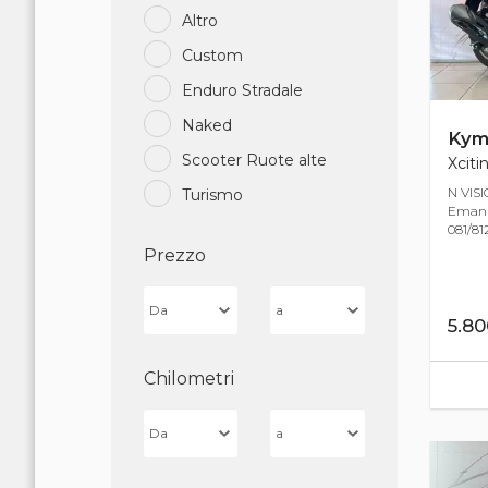
Altro
Custom
Enduro Stradale
Naked
Kym
Scooter Ruote alte
Xciti
N VIS
Turismo
Emanue
081/812
Prezzo
5.8
Chilometri