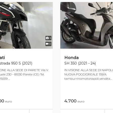
4
0
Honda
ti
SH 350 (2021 - 24)
strada 950 S (2021)
IN VISIONE ALLA SEDE DI NAPOLI,
IONE ALLA SEDE DI PARETE Via V.
NUOVA POGGIOREALE 159/A.
le 230 – 81030 Parete (CE) Tel.
tamburrinomotonapoli.vendita...
5009 ...
4.700
000
euro
euro