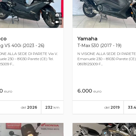
5
0
co
Yamaha
ng VS 400i (2023 - 26)
T-Max 530 (2017 - 19)
IONE ALLA SEDE DI PARETE Via V.
N VISIONE ALLA SEDE DI PARETE 
le 230 – 81030 Parete (CE) Tel.
Emanuele 230 – 81030 Parete (CE) 
5009 F...
081/8125009 F...
00
6.000
euro
euro
del
2026
232
km
del
2019
33.