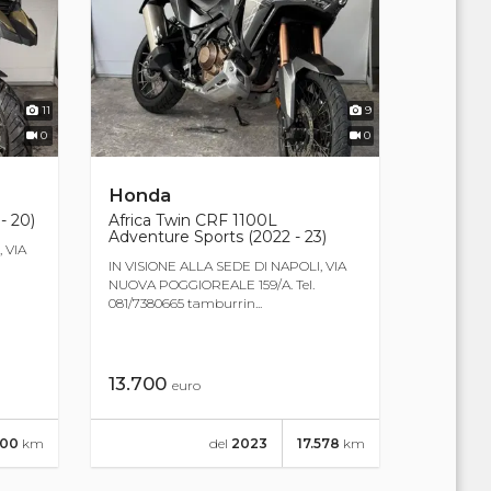
11
9
0
0
Honda
- 20)
Africa Twin CRF 1100L
Adventure Sports (2022 - 23)
 VIA
IN VISIONE ALLA SEDE DI NAPOLI, VIA
NUOVA POGGIOREALE 159/A. Tel.
081/7380665 tamburrin...
13.700
euro
100
km
del
2023
17.578
km