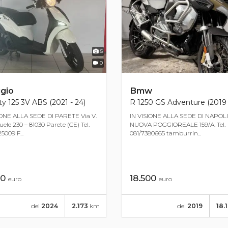
5
0
gio
Bmw
ty 125 3V ABS (2021 - 24)
R 1250 GS Adventure (2019 
IONE ALLA SEDE DI PARETE Via V.
IN VISIONE ALLA SEDE DI NAPOLI,
le 230 – 81030 Parete (CE) Tel.
NUOVA POGGIOREALE 159/A. Tel.
5009 F...
081/7380665 tamburrin...
00
18.500
euro
euro
del
2024
2.173
km
del
2019
18.