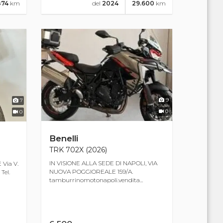
874
km
del
2024
29.600
km
9
7
0
0
Benelli
TRK 702X (2026)
IN VISIONE ALLA SEDE DI NAPOLI, VIA
Via V.
NUOVA POGGIOREALE 159/A.
Tel.
tamburrinomotonapoli.vendita...