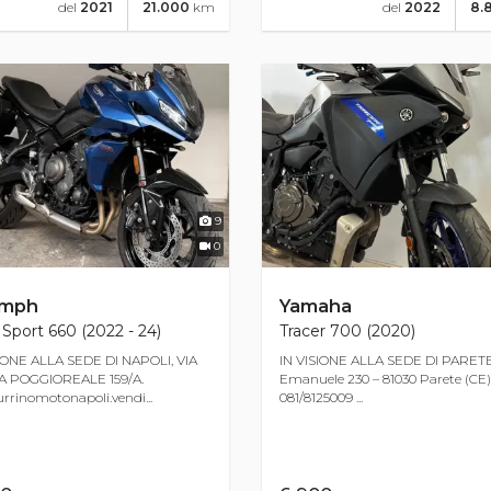
del
2022
8.
del
2021
21.000
km
9
0
umph
Yamaha
 Sport 660 (2022 - 24)
Tracer 700 (2020)
IONE ALLA SEDE DI NAPOLI, VIA
IN VISIONE ALLA SEDE DI PARETE 
 POGGIOREALE 159/A.
Emanuele 230 – 81030 Parete (CE) 
rinomotonapoli.vendi...
081/8125009 ...