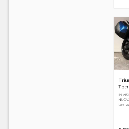
Tri
Tiger
IN VIS
NUOVA
tambur