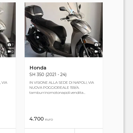
7
7
0
0
Honda
SH 350 (2021 - 24)
 VIA
IN VISIONE ALLA SEDE DI NAPOLI, VIA
NUOVA POGGIOREALE 159/A.
tamburrinomotonapoli.vendita...
4.700
euro