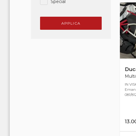
Special
APPLICA
Duca
Multi
IN VIS
Emanue
081/812
13.