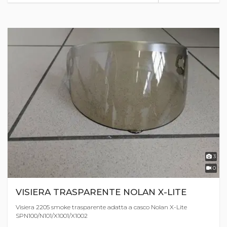
3
0
VISIERA TRASPARENTE NOLAN X-LITE
Visiera 2205 smoke trasparente adatta a casco Nolan X-Lite
SPN100/N101/X1001/X1002