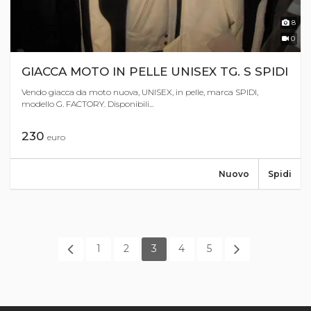
8
0
GIACCA MOTO IN PELLE UNISEX TG. S SPIDI
Vendo giacca da moto nuova, UNISEX, in pelle, marca SPIDI,
modello G. FACTORY. Disponibili...
230
euro
Nuovo
Spidi
1
2
3
4
5