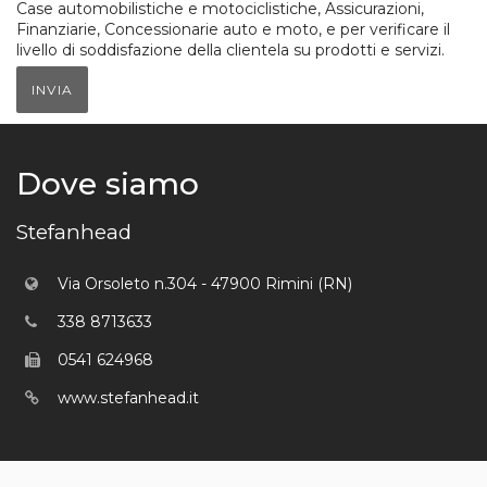
Case automobilistiche e motociclistiche, Assicurazioni,
Finanziarie, Concessionarie auto e moto, e per verificare il
livello di soddisfazione della clientela su prodotti e servizi.
INVIA
Dove siamo
Stefanhead
Via Orsoleto n.304 - 47900 Rimini (RN)
338 8713633
0541 624968
www.stefanhead.it