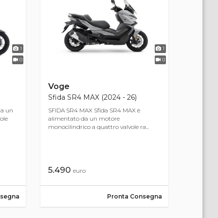
1
1
0
0
Voge
Sfida SR4 MAX (2024 - 26)
da un
SFIDA SR4 MAX Sfida SR4 MAX è
ole
alimentato da un motore
monocilindrico a quattro valvole ra...
5.490
euro
nsegna
Pronta Consegna