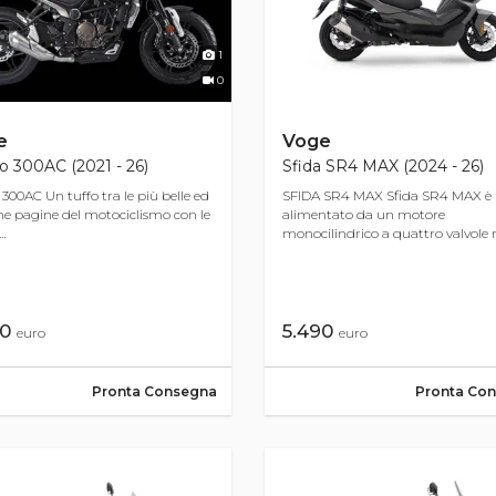
1
0
e
Voge
o 300AC (2021 - 26)
Sfida SR4 MAX (2024 - 26)
 300AC Un tuffo tra le più belle ed
SFIDA SR4 MAX Sfida SR4 MAX è
he pagine del motociclismo con le
alimentato da un motore
..
monocilindrico a quattro valvole ra
90
5.490
euro
euro
Pronta Consegna
Pronta Co