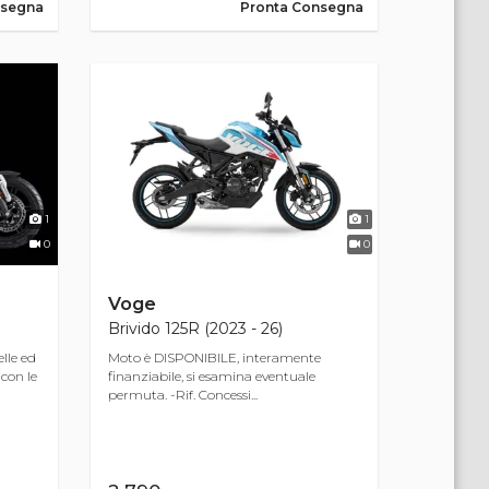
nsegna
Pronta Consegna
1
1
0
0
Voge
Brivido 125R (2023 - 26)
lle ed
Moto è DISPONIBILE, interamente
con le
finanziabile, si esamina eventuale
permuta. -Rif. Concessi...