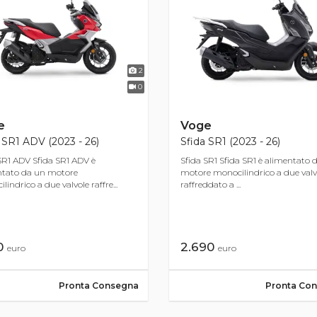
2
0
e
Voge
 SR1 ADV (2023 - 26)
Sfida SR1 (2023 - 26)
SR1 ADV Sfida SR1 ADV è
Sfida SR1 Sfida SR1 è alimentato 
ntato da un motore
motore monocilindrico a due valv
indrico a due valvole raffre...
raffreddato a ...
90
2.690
euro
euro
Pronta Consegna
Pronta Co