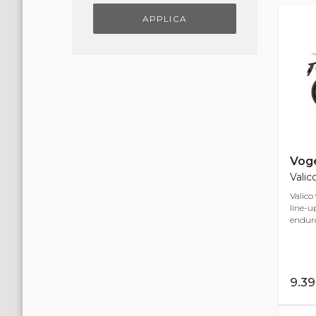
APPLICA
Vog
Valic
Valico
line-u
enduro 
9.3