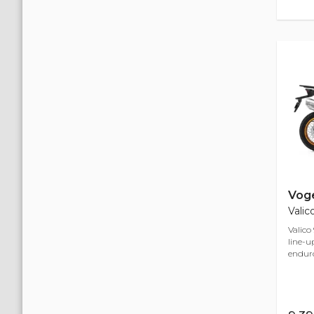
Vog
Valic
Valico
line-u
enduro 