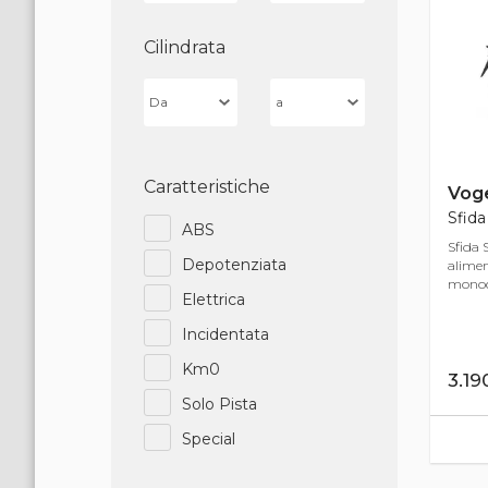
Cilindrata
Caratteristiche
Vog
Sfida
ABS
Sfida 
Depotenziata
alime
monocil
Elettrica
Incidentata
Km0
3.1
Solo Pista
Special