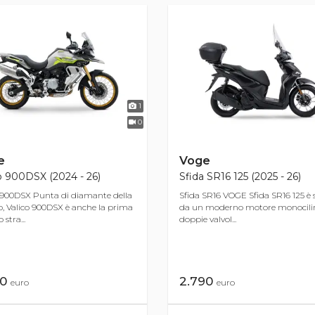
1
0
e
Voge
o 900DSX (2024 - 26)
Sfida SR16 125 (2025 - 26)
 900DSX Punta di diamante della
Sfida SR16 VOGE Sfida SR16 125 è 
p, Valico 900DSX è anche la prima
da un moderno motore monocili
stra...
doppie valvol...
90
2.790
euro
euro