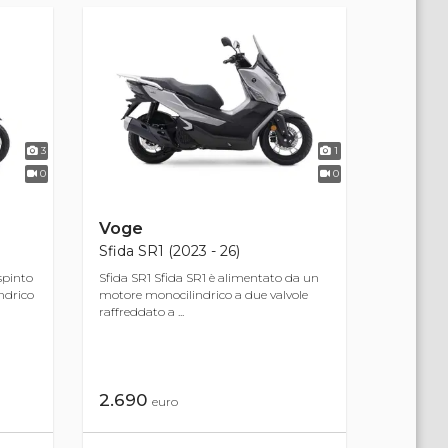
3
1
0
0
Voge
Sfida SR1 (2023 - 26)
spinto
Sfida SR1 Sfida SR1 è alimentato da un
ndrico
motore monocilindrico a due valvole
raffreddato a ...
2.690
euro