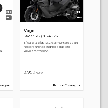
1
1
0
0
Voge
Sfida SR3 (2024 - 26)
Sfida SR3 Sfida SR3 è alimentato da un
motore monocilindrico a quattro
...
valvole raffreddat...
3.990
euro
nsegna
Pronta Consegna