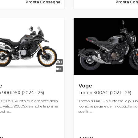
Pronta Consegna
Pronta Co
1
0
e
Voge
o 900DSX (2024 - 26)
Trofeo 300AC (2021 - 26)
 900DSX Punta di diamante della
Trofeo 300AC Un tuffo tra le più be
p, Valico 900DSX è anche la prima
iconiche pagine del motociclismo 
stra...
sue lin...