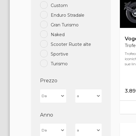
Custom
Enduro Stradale
Gran Turismo
Naked
Vog
Scooter Ruote alte
Trofe
Trofeo
Sportive
iconic
Turismo
sue lin.
Prezzo
3.8
Anno