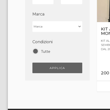
Marca
KIT
MON
KIT A
Condizioni
SEMBE
DAL 20
Tutte
APPLICA
20