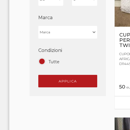
Marca
CUP
PER
TWI
Condizioni
CUPOL
AFRIC
Tutte
D1144
APPLICA
50
e