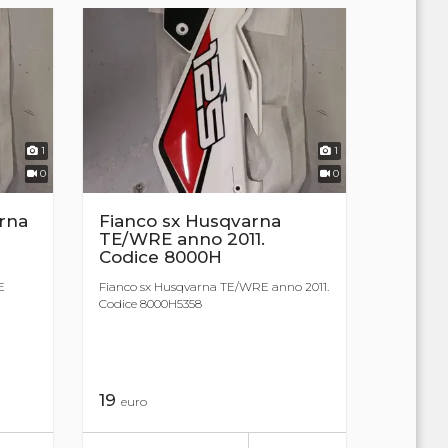
1
1
0
0
rna
Fianco sx Husqvarna
TE/WRE anno 2011.
Codice 8000H
E
Fianco sx Husqvarna TE/WRE anno 2011.
Codice 8000H5358
19
euro