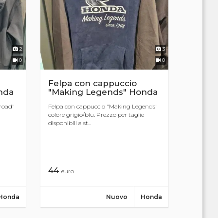
2
3
0
0
Felpa con cappuccio
onda
"Making Legends" Honda
 road"
Felpa con cappuccio "Making Legends"
colore grigio/blu. Prezzo per taglie
disponibili a st...
44
euro
Honda
Nuovo
Honda