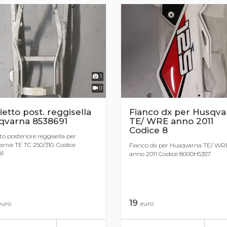
1
0
ietto post. reggisella
Fianco dx per Husqva
qvarna 8538691
TE/ WRE anno 2011
Codice 8
to posteriore reggisella per
rna TE TC 250/310. Codice
Fianco dx per Husqvarna TE/ WR
91
anno 2011 Codice 8000H5357
19
euro
euro