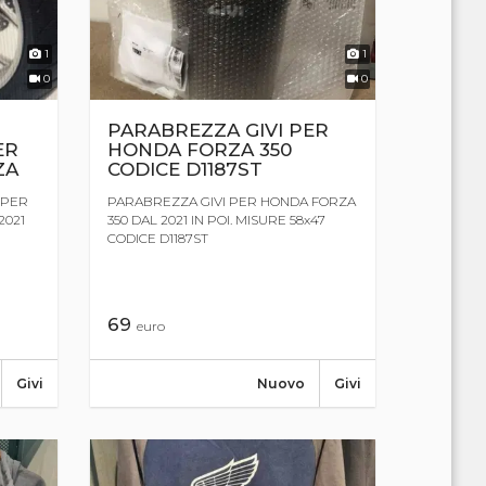
1
1
0
0
PARABREZZA GIVI PER
ER
HONDA FORZA 350
ZA
CODICE D1187ST
 PER
PARABREZZA GIVI PER HONDA FORZA
2021
350 DAL 2021 IN POI. MISURE 58x47
CODICE D1187ST
69
euro
Givi
Nuovo
Givi