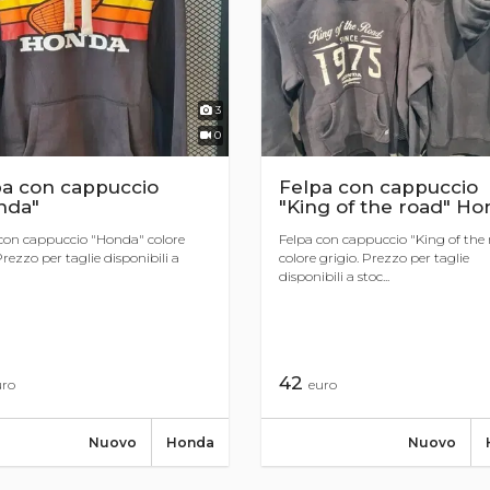
3
0
pa con cappuccio
Felpa con cappuccio
nda"
"King of the road" H
con cappuccio "Honda" colore
Felpa con cappuccio "King of the
Prezzo per taglie disponibili a
colore grigio. Prezzo per taglie
disponibili a stoc...
42
uro
euro
Nuovo
Honda
Nuovo