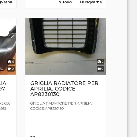
qvarna
Nuovo
Husqvarna
6
2
0
0
IA
GRIGLIA RADIATORE PER
97
APRILIA. CODICE
AP8230130
3 650
GRIGLIA RADIATORE PER APRILIA.
8951
CODICE AP8230130