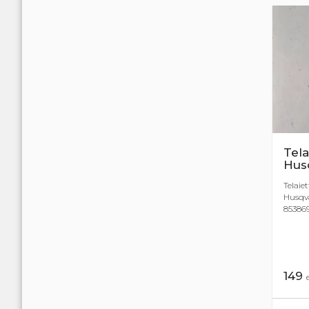
Tela
Hus
Telaiet
Husqva
85386
149