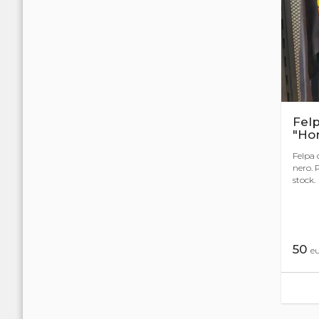
Fel
"Ho
Felpa 
nero. 
stock.
50
e