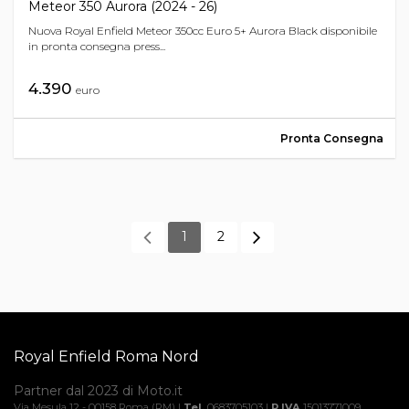
Meteor 350 Aurora (2024 - 26)
Nuova Royal Enfield Meteor 350cc Euro 5+ Aurora Black disponibile
in pronta consegna press...
4.390
euro
Pronta Consegna
1
2
Royal Enfield Roma Nord
Partner dal 2023 di Moto.it
Via Mesula 12 - 00158 Roma (RM) |
Tel.
0683705103 |
P.IVA
15013771009