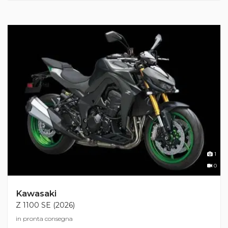
1
0
Kawasaki
Z 1100 SE (2026)
in pronta consegna