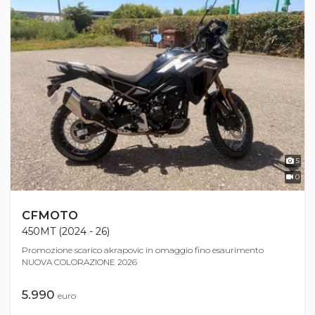
5
0
CFMOTO
450MT (2024 - 26)
Promozione scarico akrapovic in omaggio fino esaurimento
NUOVA COLORAZIONE 2026
5.990
euro