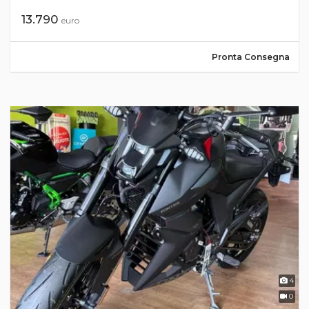
13.790
euro
Pronta Consegna
4
0