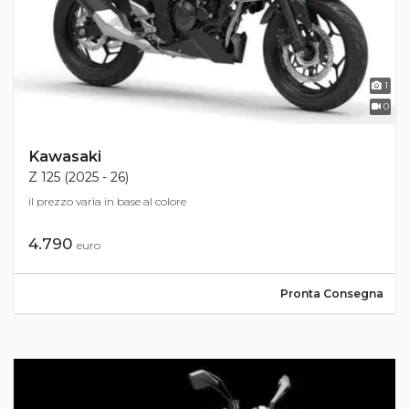
1
0
Kawasaki
Z 125 (2025 - 26)
il prezzo varia in base al colore
4.790
euro
Pronta Consegna