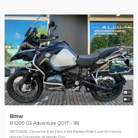
10
0
Bmw
R 1200 GS Adventure (2017 - 18)
OPTIONAL: Dynamic ESA Faro a led Keyless Ride Luce di marcia
diurna Computer di bordo Pro...