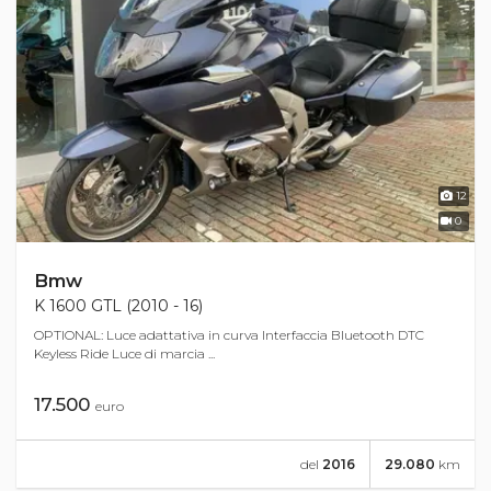
12
0
Bmw
K 1600 GTL (2010 - 16)
OPTIONAL: Luce adattativa in curva Interfaccia Bluetooth DTC
Keyless Ride Luce di marcia ...
17.500
euro
del
2016
29.080
km