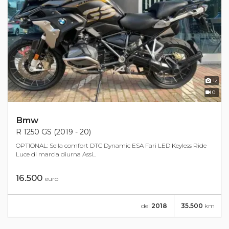
12
0
Bmw
R 1250 GS (2019 - 20)
OPTIONAL: Sella comfort DTC Dynamic ESA Fari LED Keyless Ride
Luce di marcia diurna Assi...
16.500
euro
del
2018
35.500
km