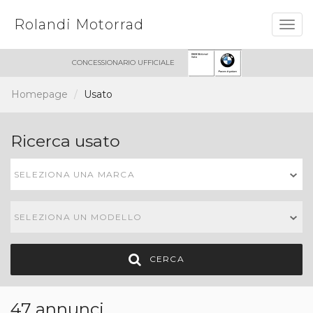
Rolandi Motorrad
Togg
navig
CONCESSIONARIO UFFICIALE
Homepage
Usato
Ricerca usato
SELEZIONA UNA MARCA
SELEZIONA UN MODELLO
CERCA
47 annunci