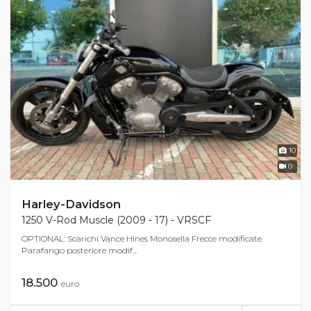
10
0
Harley-Davidson
1250 V-Rod Muscle (2009 - 17) - VRSCF
OPTIONAL: Scarichi Vance Hines Monosella Frecce modificate
Parafango posteriore modif...
18.500
euro