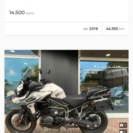
14.500
euro
del
2016
44.555
km
11
0