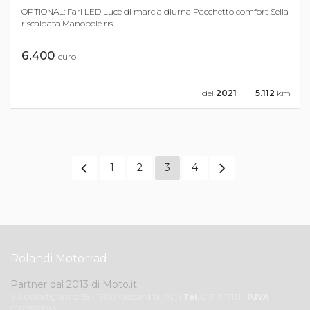
OPTIONAL: Fari LED Luce di marcia diurna Pacchetto comfort Sella
riscaldata Manopole ris...
6.400
euro
del
2021
5.112
km
1
2
3
4
Rolandi Motorrad
Partner dal 2013 di Moto.it
Via dell'artigianato 38 - 15100 Alessandria (AL) |
Tel.
0131 347131 |
P.IVA
01127570065