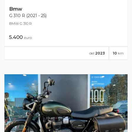
Bmw
G 310 R (2021 - 25)
BMW G 310 R
5.400
euro
del
2023
10
km