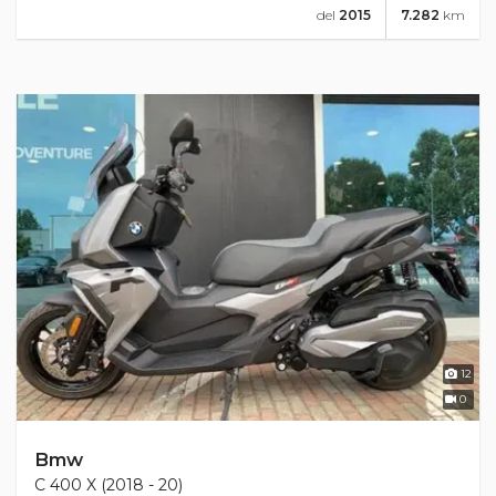
del
2015
7.282
km
12
0
Bmw
C 400 X (2018 - 20)