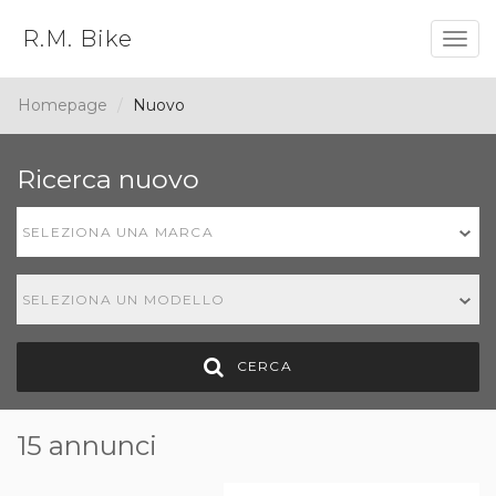
R.M. Bike
Togg
navig
Homepage
Nuovo
Ricerca nuovo
SELEZIONA UNA MARCA
SELEZIONA UN MODELLO
CERCA
15 annunci