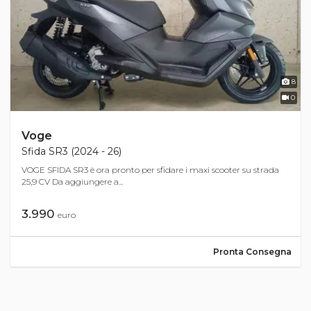
8
0
Voge
Sfida SR3 (2024 - 26)
VOGE SFIDA SR3 è ora pronto per sfidare i maxi scooter su strada
25,9 CV Da aggiungere a...
3.990
euro
Pronta Consegna