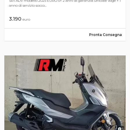
SR1 ADV modello 2025 EURO 5+ 2 anni di garanzia ufficiale Voge + 1
anno di servizio socco...
3.190
euro
Pronta Consegna
5