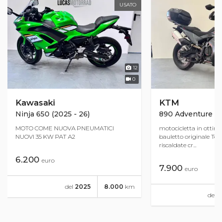
USATO
12
0
Kawasaki
KTM
Ninja 650 (2025 - 26)
890 Adventure (2
MOTO COME NUOVA PNEUMATICI
motocicletta in ottim
NUOVI 35 KW PAT A2
bauletto originale T
riscaldate cr...
6.200
euro
7.900
euro
del
2025
8.000
km
del
2