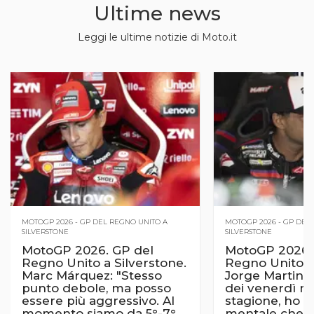
Ultime news
Leggi le ultime notizie di Moto.it
MOTOGP 2026 - GP DEL REGNO UNITO A
MOTOGP 2026 - GP DEL
SILVERSTONE
SILVERSTONE
MotoGP 2026. GP del
MotoGP 2026.
Regno Unito a Silverstone.
Regno Unito a 
Marc Márquez: "Stesso
Jorge Martin s
punto debole, ma posso
dei venerdì mig
essere più aggressivo. Al
stagione, ho fat
momento siamo da 5°-7°
mentale che 