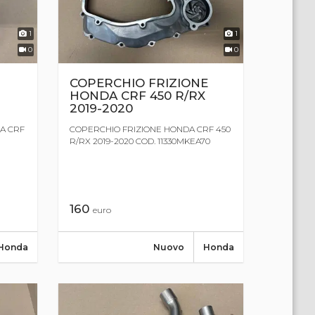
1
1
0
0
COPERCHIO FRIZIONE
HONDA CRF 450 R/RX
2019-2020
A CRF
COPERCHIO FRIZIONE HONDA CRF 450
R/RX 2019-2020 COD. 11330MKEA70
160
euro
Honda
Nuovo
Honda