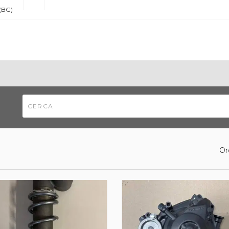
 (BG)
Or