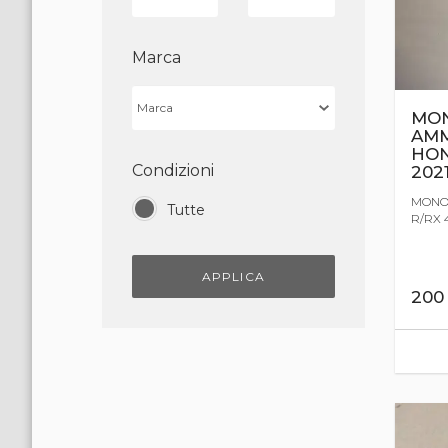
Marca
MO
AMM
HON
Condizioni
202
MONO
Tutte
R/RX 4
APPLICA
20