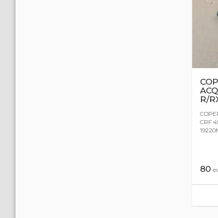
COP
ACQ
R/R
COPE
CRF 4
19220
80
e