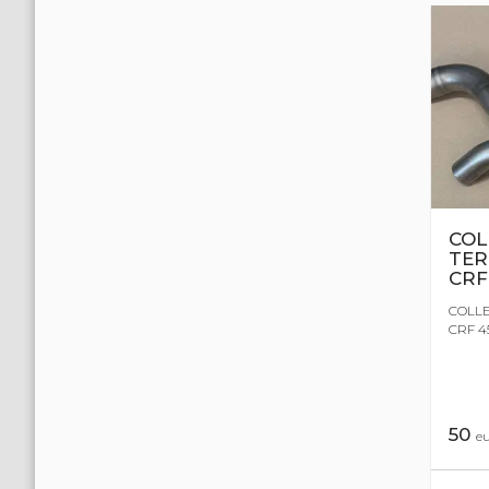
COL
TER
CRF
COLL
CRF 4
50
e