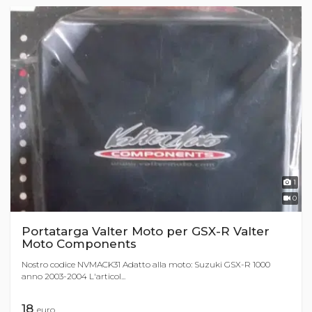
1
0
Portatarga Valter Moto per GSX-R Valter
Moto Components
Nostro codice NVMACK31 Adatto alla moto: Suzuki GSX-R 1000
anno 2003-2004 L'articol...
18
euro