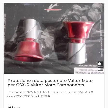
1
0
Protezione ruota posteriore Valter Moto
per GSX-R Valter Moto Components
Nostro codice NVMACK16 Adatto alla moto: Suzuki GSX-R 600
anno 2006-2008 Suzuki GSX-R...
60
euro