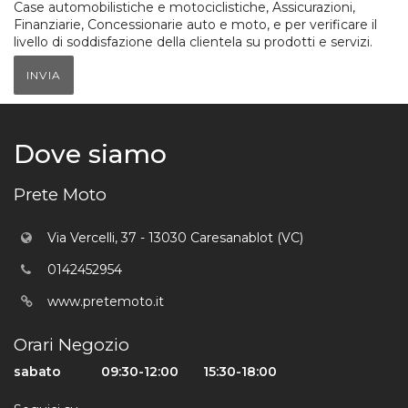
Case automobilistiche e motociclistiche, Assicurazioni,
Finanziarie, Concessionarie auto e moto, e per verificare il
livello di soddisfazione della clientela su prodotti e servizi.
INVIA
Dove siamo
Prete Moto
Via Vercelli, 37 - 13030 Caresanablot (VC)
0142452954
www.pretemoto.it
Orari Negozio
sabato
09:30-12:00
15:30-18:00