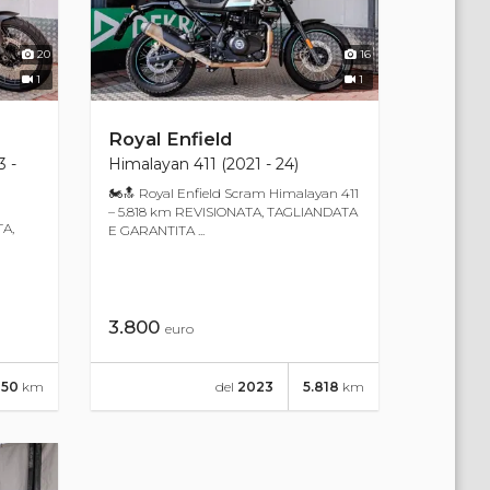
20
16
1
1
Royal Enfield
3 -
Himalayan 411 (2021 - 24)
🏍🔝 Royal Enfield Scram Himalayan 411
– 5.818 km REVISIONATA, TAGLIANDATA
TA,
E GARANTITA ...
3.800
euro
150
km
del
2023
5.818
km