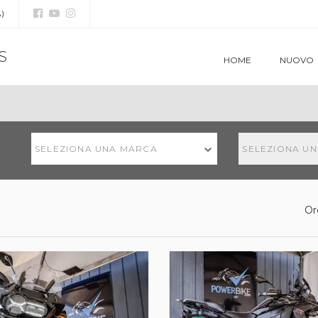
)
S
HOME
NUOVO
SELEZIONA UNA MARCA
SELEZIONA U
Or