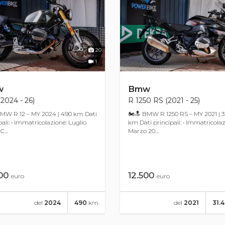
20
1
w
Bmw
(2024 - 26)
R 1250 RS (2021 - 25)
MW R 12 – MY 2024 | 490 km Dati
🏍🔝 BMW R 1250 RS – MY 2021 | 3
pali: • Immatricolazione: Luglio
km Dati principali: • Immatricolaz
C...
Marzo 20...
200
12.500
euro
euro
del
2024
490
km
del
2021
31.