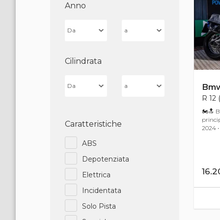
Anno
Cilindrata
Bm
R 12 
🏍🔝 B
princi
Caratteristiche
2024 • 
ABS
Depotenziata
16.
Elettrica
Incidentata
Solo Pista