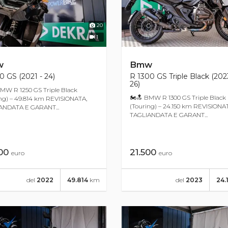
20
1
w
Bmw
0 GS (2021 - 24)
R 1300 GS Triple Black (202
26)
MW R 1250 GS Triple Black
🏍🔝 BMW R 1300 GS Triple Black
ng) – 49.814 km REVISIONATA,
(Touring) – 24.150 km REVISIONA
ANDATA E GARANT...
TAGLIANDATA E GARANT...
800
21.500
euro
euro
del
2022
49.814
km
del
2023
24.