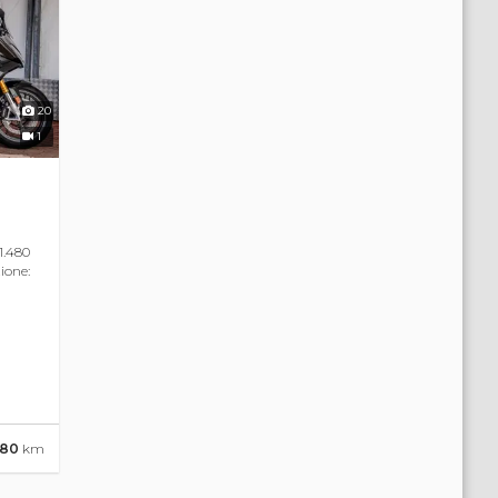
20
1
1.480
ione:
480
km