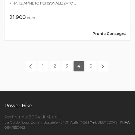
FINANZIAMNETO PERSONALIZZATO ...
21.900
euro
Pronta Consegna
1
2
3
4
5
Power Bike
Partner dal 2004 di Moto.it
via Guido Rossa, Zona Industriale - 54011 Aulla (MS) |
Tel.
0187420042 |
P.IVA
01841850462