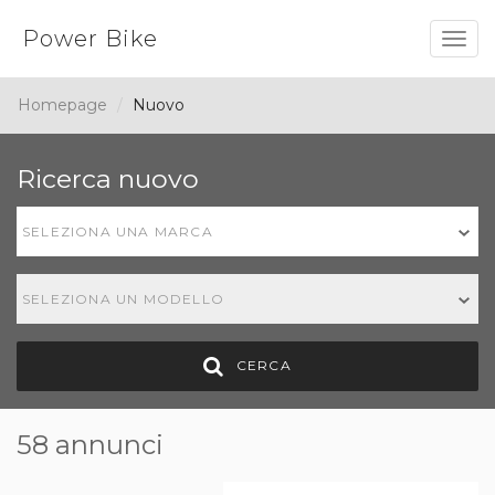
Power Bike
Togg
navig
Homepage
Nuovo
Ricerca nuovo
SELEZIONA UNA MARCA
SELEZIONA UN MODELLO
CERCA
58 annunci