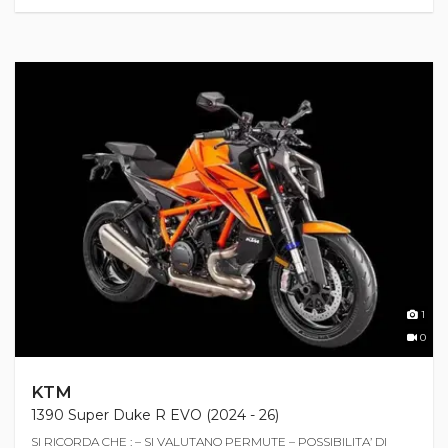
1
0
KTM
1390 Super Duke R EVO (2024 - 26)
SI RICORDA CHE : – SI VALUTANO PERMUTE – POSSIBILITA’ DI