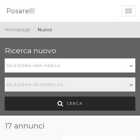
Posarelli
Togg
navig
Homepage
Nuovo
Ricerca nuovo
SELEZIONA UNA MARCA
SELEZIONA UN MODELLO
CERCA
17 annunci