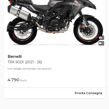
1
0
Benelli
TRK 502X (2021 - 26)
tris valigie compreso nel prezzo
4.790
euro
Pronta Consegna