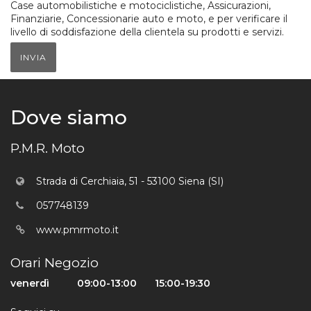
Case automobilistiche e motociclistiche, Assicurazioni,
Finanziarie, Concessionarie auto e moto, e per verificare il
livello di soddisfazione della clientela su prodotti e servizi.
INVIA
Dove siamo
P.M.R. Moto
Strada di Cerchiaia, 51 - 53100 Siena (SI)
057748139
www.pmrmoto.it
Orari Negozio
venerdì
09:00-13:00
15:00-19:30