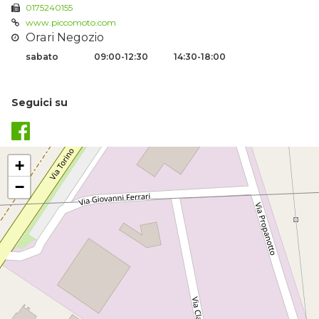
0175240155
www.piccomoto.com
Orari Negozio
sabato
09:00-12:30
14:30-18:00
Seguici su
+
−