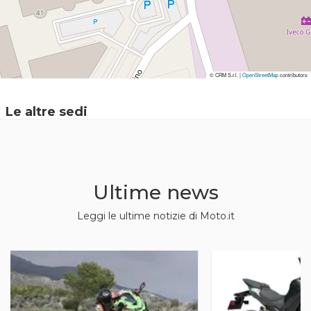
© CRM S.r.l. |
© CRM S.r.l. |
OpenStreetMap
OpenStreetMap
contributors
contributors
Le altre sedi
Ultime news
Leggi le ultime notizie di Moto.it