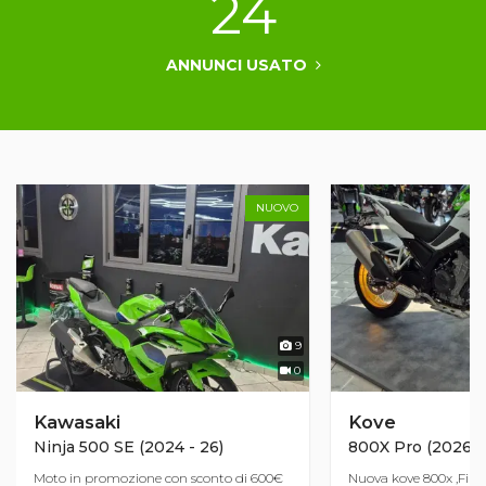
24
ANNUNCI USATO
NUOVO
9
0
Kawasaki
Kove
Ninja 500 SE (2024 - 26)
800X Pro (2026)
Moto in promozione con sconto di 600€
Nuova kove 800x ,Fina