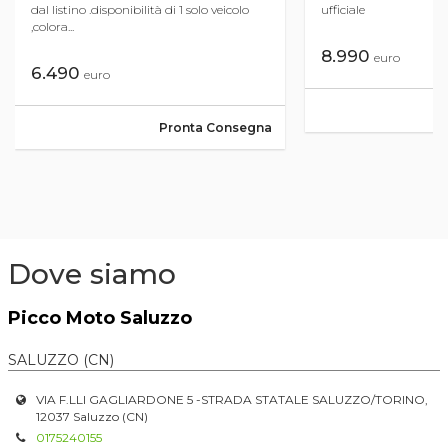
dal listino .disponibilità di 1 solo veicolo
ufficiale
,colora...
8.990
euro
6.490
euro
Pronta Consegna
Dove siamo
Picco Moto Saluzzo
SALUZZO (CN)
VIA F.LLI GAGLIARDONE 5 -STRADA STATALE SALUZZO/TORINO,
12037 Saluzzo (CN)
0175240155