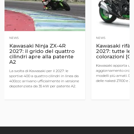
NEWS
NEWS
Kawasaki Ninja ZX-4R
Kawasaki rifà il
2027: il grido del quattro
2027: tutte le
cilindri apre alla patente
colorazioni [G
A2
Kawasaki apporta un 
aggiornamento cromat
La svolta di Kawasaki per il 2027: le
modelli più amati. Dal
sportive 400 a quattro cilindri in linea da
delle naked Z1100 e Z50
400ccc arrivano ufficialmente in versione
intramontabile della V
depotenziata da 35 kW per patente A2.
Versys 650. Ecco tutte l
Una notizia pazzesca per i giovani
acco ...
motociclisti che sognano l ...