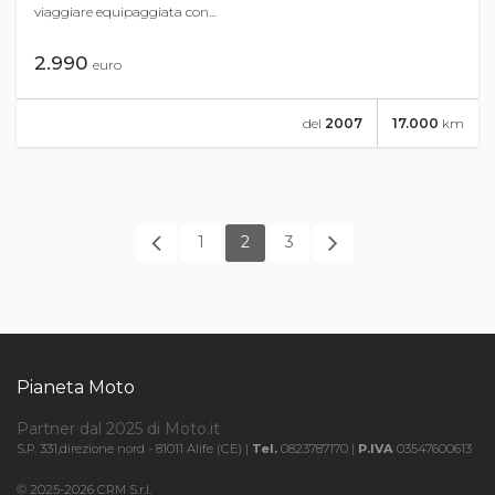
viaggiare equipaggiata con...
2.990
euro
del
2007
17.000
km
1
2
3
Pianeta Moto
Partner dal 2025 di Moto.it
S.P. 331,direzione nord - 81011 Alife (CE) |
Tel.
0823787170 |
P.IVA
03547600613
© 2025-2026 CRM S.r.l.