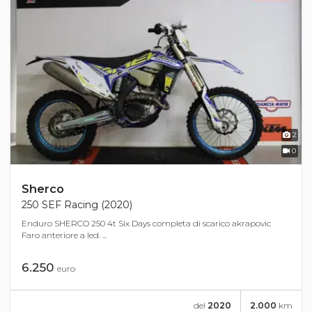
2
0
Sherco
250 SEF Racing (2020)
Enduro SHERCO 250 4t Six Days completa di scarico akrapovic
Faro anteriore a led. ...
6.250
euro
del
2020
2.000
km