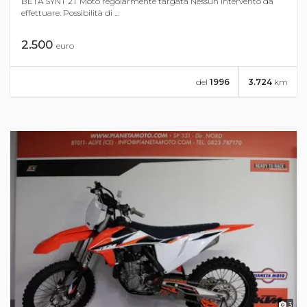
BETA SYNT 2T Moto regolarmente targata Nessun intervento da
effettuare. Possibilità di ...
2.500
euro
del
1996
3.724
km
3