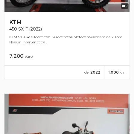
0
KTM
450 SX-F (2022)
KTM SX-F 450 Moto con 120 ore totali Motore revisionato da 20 ore
Nessun intervento da...
7.200
euro
del
2022
1.000
km