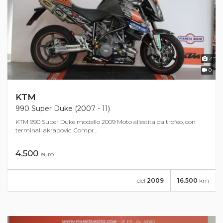
2
0
KTM
990 Super Duke (2007 - 11)
KTM 990 Super Duke modello 2009 Moto allestita da trofeo, con
terminali akrapovic. Compr...
4.500
euro
del
2009
16.500
km