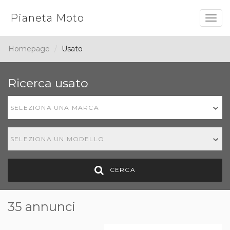
Pianeta Moto
Togg
navig
Homepage
Usato
Ricerca usato
SELEZIONA UNA MARCA
SELEZIONA UN MODELLO
CERCA
35 annunci