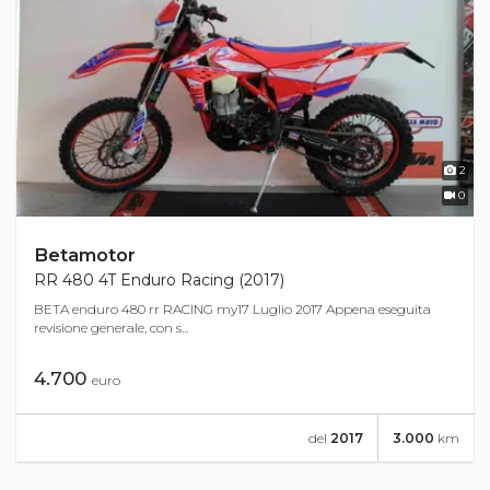
2
0
Betamotor
RR 480 4T Enduro Racing (2017)
BETA enduro 480 rr RACING my17 Luglio 2017 Appena eseguita
revisione generale, con s...
4.700
euro
del
2017
3.000
km