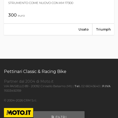
STRUMENTO COME NUOVO CON KM 17300
300
euro
Usato
Triumph
Pettinari Classic & Racing Bike
Partner dal 2004 di Moto.it
VIA PAISIELLO 89 - 20092 Cinisello Balsamo (MI) |
Tel.
02 66045640 |
P.IVA
11003450159
© 2004-2026 CRM S.r.l.
FILTRI