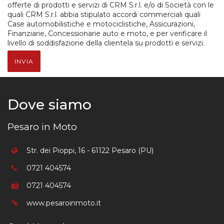
offerte di prodotti e servizi di CRM S.r.l. e/o di Società con le
quali CRM S.r.l. abbia stipulato accordi commerciali quali
Case automobilistiche e motociclistiche, Assicurazioni,
Finanziarie, Concessionarie auto e moto, e per verificare il
livello di soddisfazione della clientela su prodotti e servizi.
INVIA
Dove siamo
Pesaro in Moto
Str. dei Pioppi, 16 - 61122 Pesaro (PU)
0721 404574
0721 404574
www.pesaroinmoto.it