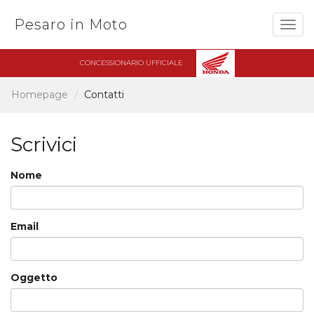
Pesaro in Moto
Togg
navig
CONCESSIONARIO UFFICIALE
Homepage
Contatti
Scrivici
Nome
Email
Oggetto