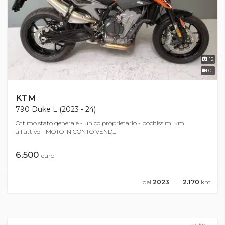
12
0
KTM
790 Duke L (2023 - 24)
Ottimo stato generale - unico proprietario - pochissimi km
all'attivo - MOTO IN CONTO VEND...
6.500
euro
del
2023
2.170
km