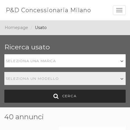
P&D Concessionaria Milano
Togg
navig
Homepage
Usato
Ricerca usato
SELEZIONA UNA MARCA
SELEZIONA UN MODELLO
CERCA
40 annunci