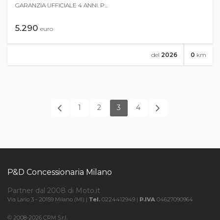
GARANZIA UFFICIALE 4 ANNI. P...
5.290
euro
del
2026
0
km
1
2
3
4
P&D Concessionaria Milano
Partner dal 2008 di Moto.it
Via Lario 3 - 20159 Milano (MI) |
Tel.
0224412949 |
P.IVA
04627090964
© 2008-2026 CRM S.r.l.