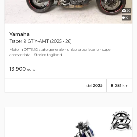
20
0
Yamaha
Tracer 9 GT Y-AMT (2025 - 26)
Moto in OTTIMO stato generale - unico proprietario - super
accessoriata - Storico tagliand...
13.900
euro
del
2025
8.081
km