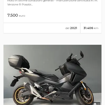
Moto in ottime condizioni generali - manutenzione certificata KTM.
Versione R Possibi...
7.500
euro
del
2021
31.406
km
20