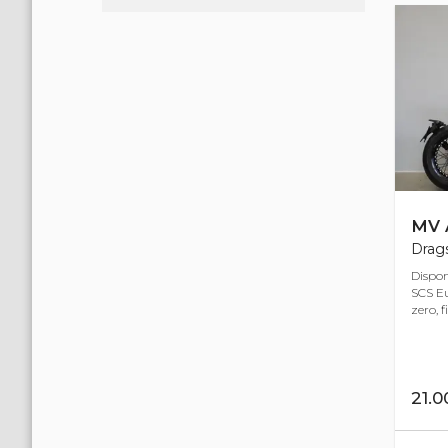
MV 
Drags
Dispon
SCS Eu
zero, f
21.