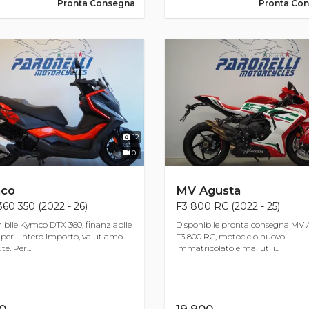
Pronta Consegna
Pronta Co
12
0
co
MV Agusta
60 350 (2022 - 26)
F3 800 RC (2022 - 25)
ibile Kymco DTX 360, finanziabile
Disponibile pronta consegna MV 
per l'intero importo, valutiamo
F3 800 RC, motociclo nuovo
e. Per...
immatricolato e mai utili...