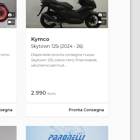
2
10
0
0
Kymco
Skytown 125i (2024 - 26)
promo
Disponibile pronta consegna nuovo
Skytown 125, colore nero, finanziabile,
valutiamo permut...
2.990
euro
nsegna
Pronta Consegna