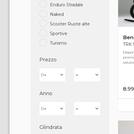
Enduro Stradale
Naked
Scooter Ruote alte
Sportive
Bene
Turismo
TRK 9
Dispon
promo 
Prezzo
valuti
8.9
Anno
Cilindrata