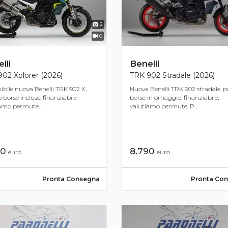
2
0
lli
Benelli
02 Xplorer (2026)
TRK 902 Stradale (2026)
ibile nuova Benelli TRK 902 X,
Nuova Benelli TRK 902 stradale, 
borse incluse, finanziabile
borse in omaggio, finanziabile,
amo permute. ...
valutiamo permute. P...
90
8.790
euro
euro
Pronta Consegna
Pronta Co