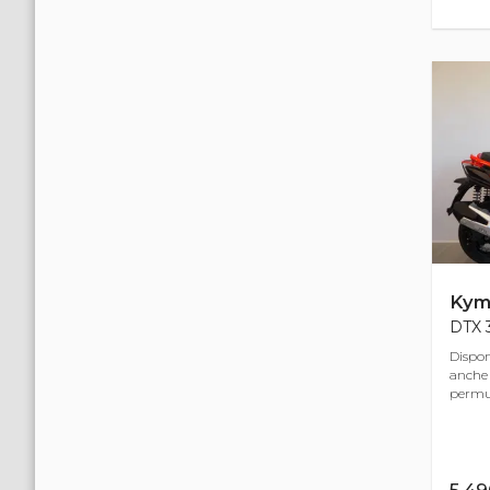
Kym
DTX 3
Dispon
anche 
permut