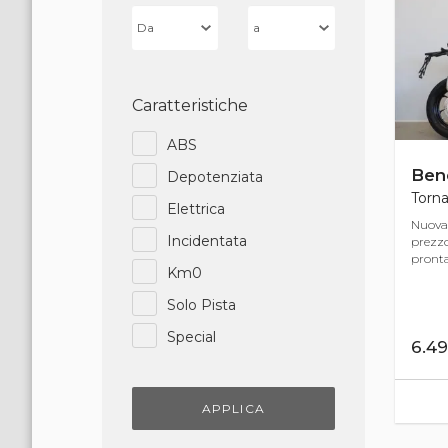
Caratteristiche
ABS
Bene
Depotenziata
Torna
Elettrica
Nuova 
Incidentata
prezzo
pronta
Km0
Solo Pista
Special
6.4
APPLICA