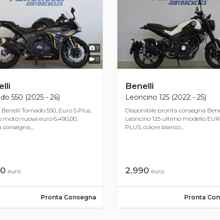
7
0
lli
Benelli
do 550 (2025 - 26)
Leoncino 125 (2022 - 25)
Benelli Tornado 550, Euro 5 Plus,
Disponibile pronta consegna Bene
 moto nuova euro 6.490,00,
Leoncino 125 ultimo modello EUR
 consegna,...
PLUS, colore bianco...
90
2.990
euro
euro
Pronta Consegna
Pronta Co