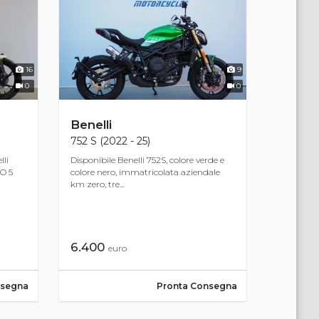
16
9
0
0
Benelli
752 S (2022 - 25)
lli
Disponibile Benelli 752S, colore verde e
O 5
colore nero, immatricolata aziendale
km zero, tre...
6.400
euro
nsegna
Pronta Consegna