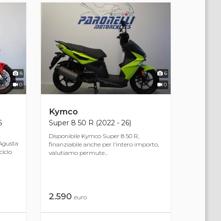
8
6
0
0
Kymco
S
Super 8 50 R (2022 - 26)
Disponibile Kymco Super 8 50 R,
Agusta
finanziabile anche per l'intero importo,
iclo
valutiamo permute...
2.590
euro