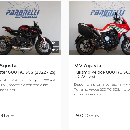
11
0
Agusta
MV Agusta
ter 800 RC SCS (2022 - 25)
Turismo Veloce 800 RC SC
(2022 - 26)
ibile MV Agusta Dragster 800 RR
Disponibile pronta consegna MV 
ro 5, motociclo aziendale km
Turismo Veloce 800 RC SCS, motoc
inanziabil...
nuovo aziendale...
000
19.000
euro
euro