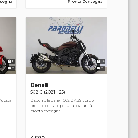
nsegna
Pronta Consegna
8
14
0
0
Benelli
502 C (2021 - 25)
Agusta
Disponibile Benelli 502 C ABS Euro 5,
prezzo scontato per una sola unità
pronta consegna i...