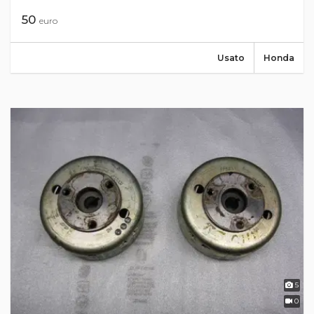
50
euro
Usato
Honda
5
0