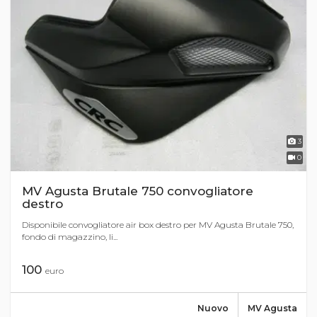
3
0
MV Agusta Brutale 750 convogliatore
destro
Disponibile convogliatore air box destro per MV Agusta Brutale 750,
fondo di magazzino, li...
100
euro
Nuovo
MV Agusta