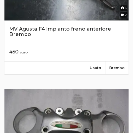
5
0
MV Agusta F4 impianto freno anteriore
Brembo
450
euro
Usato
Brembo