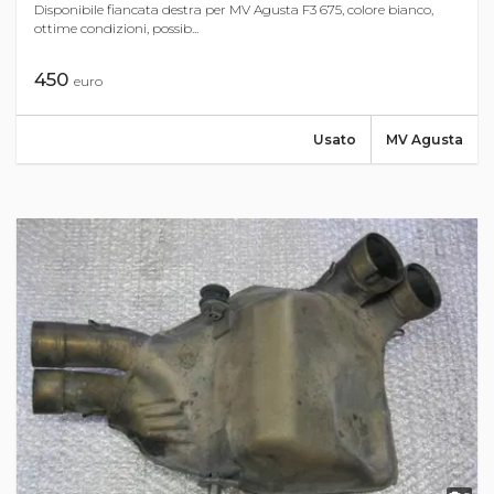
Disponibile fiancata destra per MV Agusta F3 675, colore bianco,
ottime condizioni, possib...
450
euro
Usato
MV Agusta