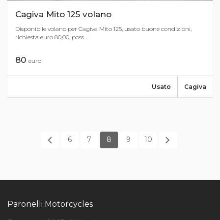
Cagiva Mito 125 volano
Disponibile volano per Cagiva Mito 125, usato buone condizioni,
richiesta euro 80,00, poss...
80
euro
Usato
Cagiva
6
7
8
9
10
Paronelli Motorcycles