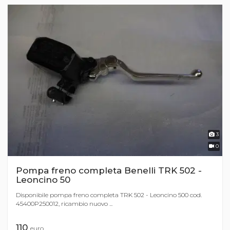
3
0
Pompa freno completa Benelli TRK 502 -
Leoncino 50
Disponibile pompa freno completa TRK 502 - Leoncino 500 cod.
45400P250012, ricambio nuovo ...
110
euro