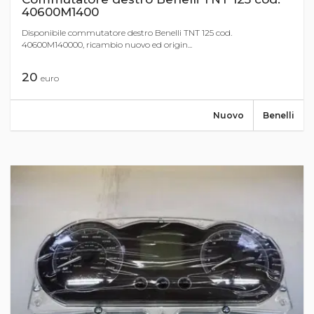
40600M1400
Disponibile commutatore destro Benelli TNT 125 cod.
40600M140000, ricambio nuovo ed origin...
20
euro
Nuovo
Benelli