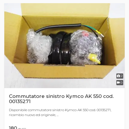
2
0
Commutatore sinistro Kymco AK 550 cod.
00135271
Disponibile commutatore sinistro Kymco AK 550 cod. 00135271,
ricambio nuovo ed originale, ...
180
euro