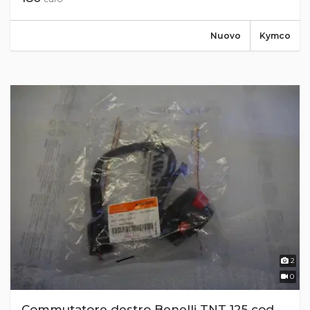
Nuovo
Kymco
2
0
Commutatore destro Benelli TNT 125 cod.