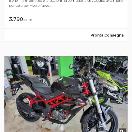
Benelli TRK 251 ABS è la tua prima compagna di viaggio, una moto
pensata per vivere l’avve...
3.790
euro
Pronta Consegna
2