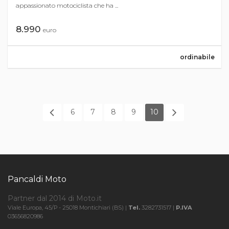
appassionato motociclista che ha ...
8.990
euro
ordinabile
6
7
8
9
10
Pancaldi Moto
Partner dal 2014 di Moto.it
Viale Europa, 45/P - 25018 Montichiari (BS) |
Tel.
3282731517 |
P.IVA
03656820986