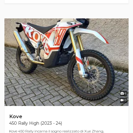
6
0
Kove
450 Rally High (2023 - 24)
Kove 450 Rally incarna il sogno realizzato di Xue Zhang,