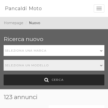
Pancaldi Moto
Togg
navig
Homepage
Nuovo
Ricerca nuovo
SELEZIONA UNA MARCA
SELEZIONA UN MODELLO
CERCA
123 annunci