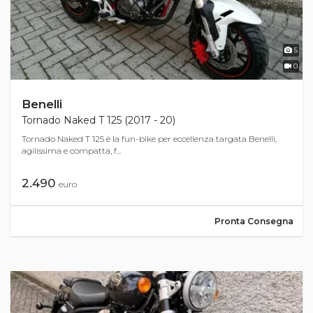
5
0
Benelli
Tornado Naked T 125 (2017 - 20)
Tornado Naked T 125 è la fun-bike per eccellenza targata Benelli,
agilissima e compatta, f...
2.490
euro
Pronta Consegna