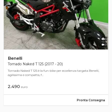
5
0
Benelli
Tornado Naked T 125 (2017 - 20)
Tornado Naked T 125 è la fun-bike per eccellenza targata Benelli,
agilissima e compatta, f...
2.490
euro
Pronta Consegna