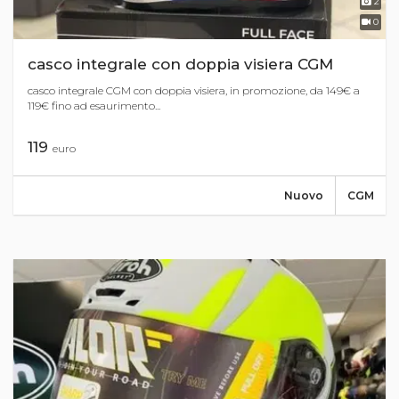
2
0
casco integrale con doppia visiera CGM
casco integrale CGM con doppia visiera, in promozione, da 149€ a
119€ fino ad esaurimento...
119
euro
Nuovo
CGM