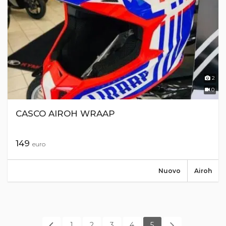
2
0
CASCO AIROH WRAAP
149
euro
Nuovo
Airoh
1
2
3
4
5