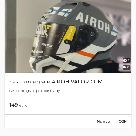
2
0
casco integrale AIROH VALOR CGM
casco integrale pinlook ready
149
euro
Nuovo
CGM