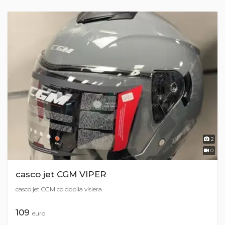
2
0
casco jet CGM VIPER
casco jet CGM co dopiia visiera
109
euro