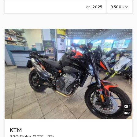
del
2025
9.500
km
5
0
KTM
890 Duke (2021 - 23)