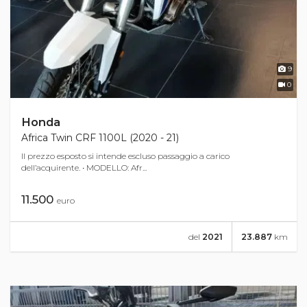
9
0
Honda
Africa Twin CRF 1100L (2020 - 21)
Il prezzo esposto si intende escluso passaggio a carico
dell’acquirente. • MODELLO: Afr...
11.500
euro
del
2021
23.887
km