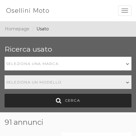
Osellini Moto
Togg
navig
Homepage
Usato
Ricerca usato
SELEZIONA UNA MARCA
SELEZIONA UN MODELLO
CERCA
91 annunci