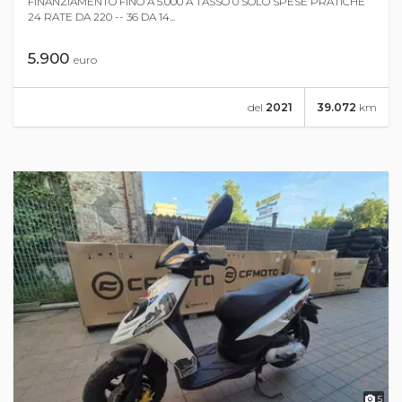
FINANZIAMENTO FINO A 5.000 A TASSO 0 SOLO SPESE PRATICHE
24 RATE DA 220 -- 36 DA 14...
5.900
euro
del
2021
39.072
km
5