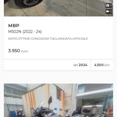
5
0
MBP
M502N (2022 - 24)
MOTO OTTIME CONDIZIONI TAGLIANDATA UFFICIALE
3.950
euro
del
2024
4.500
km