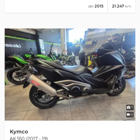
del
2015
21.247
km
7
0
Kymco
AK 550 (2017 - 19)