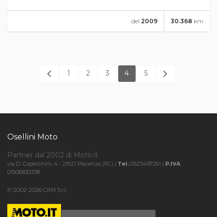
del
2009
30.368
km
1
2
3
4
5
Osellini Moto
Partner dal 2002 di Moto.it
via D. Coperchini, 4 - 29121 Piacenza (PC) |
Tel.
0523497261 |
P.IVA
01506830338
© 2002-2026 CRM S.r.l.