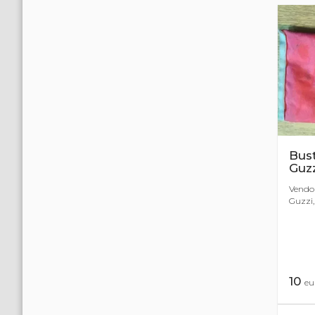
Bust
Guzz
Vendo 
Guzzi, 
10
eu