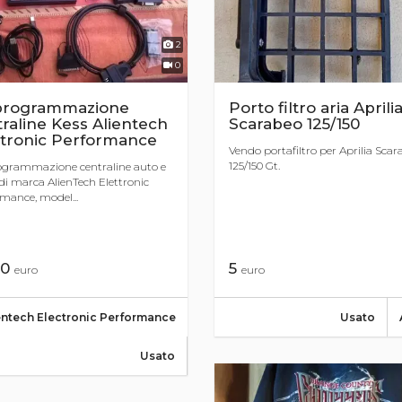
2
0
 programmazione
Porto filtro aria Aprili
raline Kess Alientech
Scarabeo 125/150
ctronic Performance
Vendo portafiltro per Aprilia Sca
125/150 Gt.
ogrammazione centraline auto e
i marca AlienTech Elettronic
mance, model...
00
5
euro
euro
entech Electronic Performance
Usato
Usato