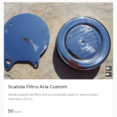
5
0
Scatola Filtro Aria Custom
Vendo scatola da filtro d'aria universale usata in buono stato
Diametro 20 cm
50
euro