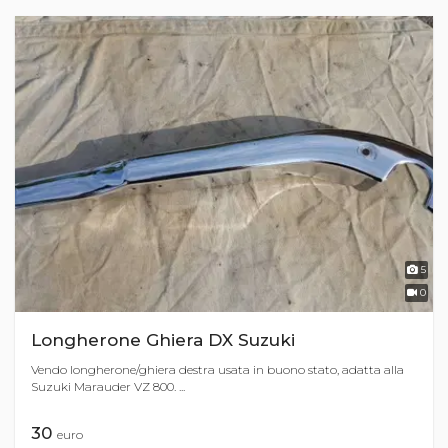
5
0
Longherone Ghiera DX Suzuki
Vendo longherone/ghiera destra usata in buono stato, adatta alla
Suzuki Marauder VZ 800. ...
30
euro