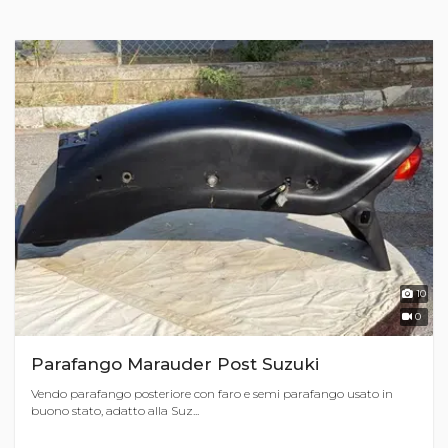
10
0
Parafango Marauder Post Suzuki
Vendo parafango posteriore con faro e semi parafango usato in
buono stato, adatto alla Suz...