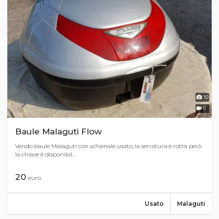
10
0
Baule Malaguti Flow
Vendo baule Malaguti con schienale usato, la serratura è rotta però
la chiave è disponibil...
20
euro
Usato
Malaguti