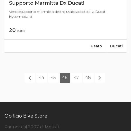
Supporto Marmitta Dx Ducati
Vendo supporto marmitta destro usato adatto alla Ducati
Hypermotard
20
euro
Usato
Ducati
44
45
46
47
48
Opificio Bike Store
Partner dal 2007 di Moto.it