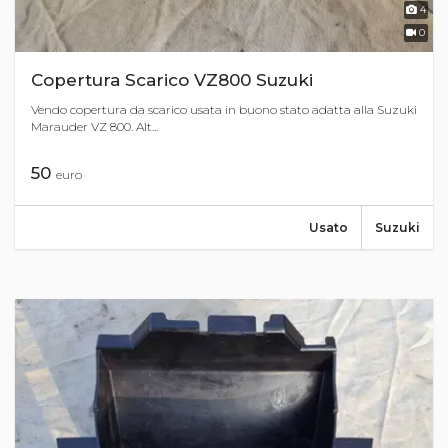
4
0
Copertura Scarico VZ800 Suzuki
Vendo copertura da scarico usata in buono stato adatta alla Suzuki
Marauder VZ 800. Alt...
50
euro
Usato
Suzuki