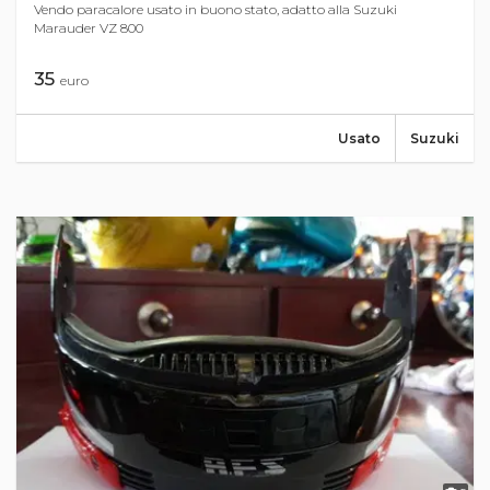
Vendo paracalore usato in buono stato, adatto alla Suzuki
Marauder VZ 800
35
euro
Usato
Suzuki