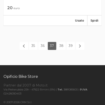
20
euro
Usato
Spidi
35
36
37
38
39
Opificio Bike Store
Partner dal 2007 di Moto.it
Via Pietrarubbia 25h - 47922 Rimini (RN) |
Tel.
3881085600 |
P.IVA
02426050403
© 2007-2026 CRM S.r.l.