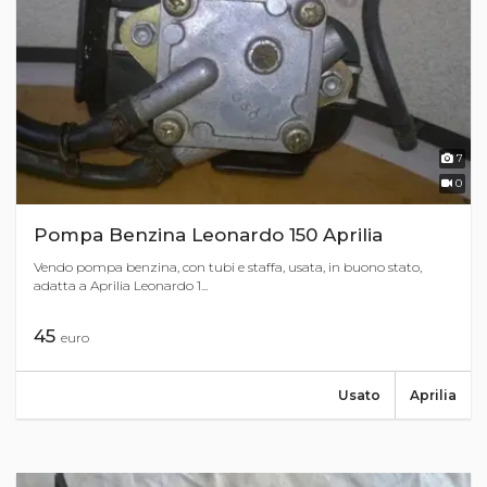
7
0
Pompa Benzina Leonardo 150 Aprilia
Vendo pompa benzina, con tubi e staffa, usata, in buono stato,
adatta a Aprilia Leonardo 1...
45
euro
Usato
Aprilia