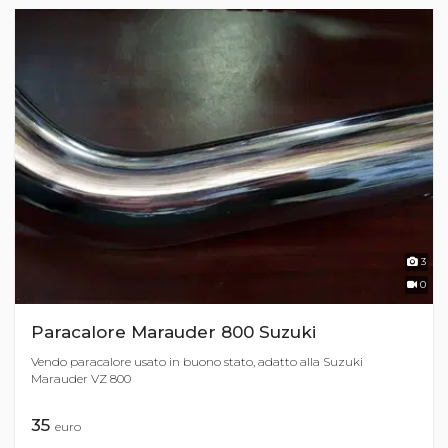
3
0
Paracalore Marauder 800 Suzuki
Vendo paracalore usato in buono stato, adatto alla Suzuki
Marauder VZ 800
35
euro