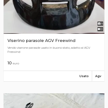
4
0
Viserino parasole AGV Freewind
Vendo viserone parasole usato in buono stato, adatto al AGV
Freewind
10
euro
Usato
Agv