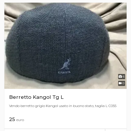
6
0
Berretto Kangol Tg L
Vendo berretto grigio Kangol usato in buono stato, taglia L C055
25
euro