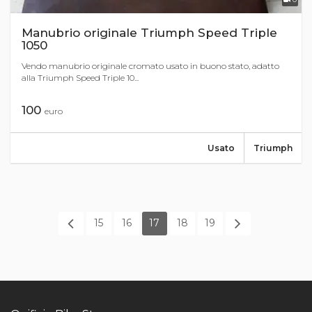
Manubrio originale Triumph Speed Triple
1050
Vendo manubrio originale cromato usato in buono stato, adatto
alla Triumph Speed Triple 10...
100
euro
Usato
Triumph
15
16
17
18
19