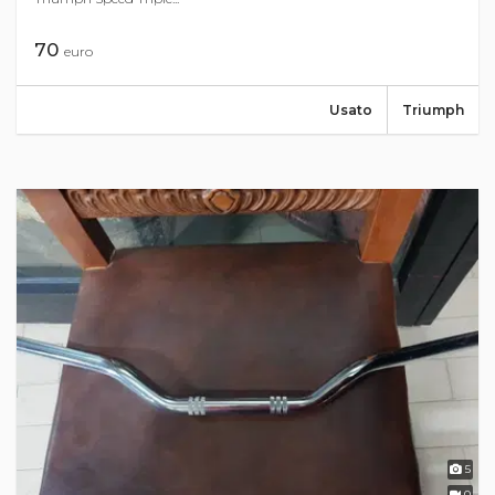
70
euro
Usato
Triumph
5
0