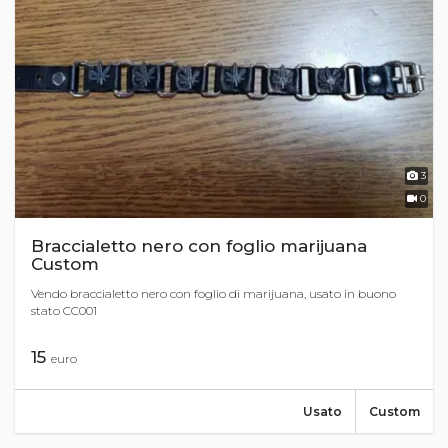
3
0
Braccialetto nero con foglio marijuana
Custom
Vendo braccialetto nero con foglio di marijuana, usato in buono
stato CC001
15
euro
Usato
Custom