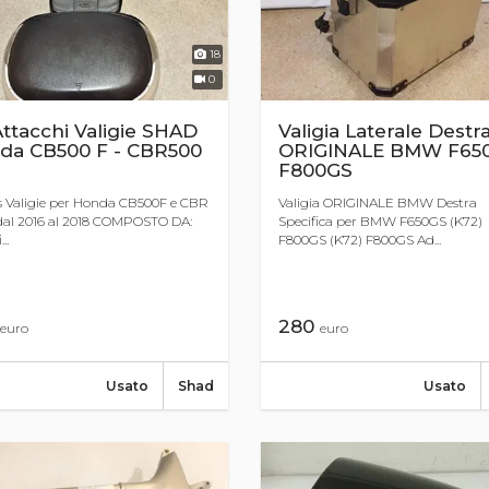
18
0
Attacchi Valigie SHAD
Valigia Laterale Destr
da CB500 F - CBR500
ORIGINALE BMW F65
F800GS
is Valigie per Honda CB500F e CBR
Valigia ORIGINALE BMW Destra
dal 2016 al 2018 COMPOSTO DA:
Specifica per BMW F650GS (K72)
..
F800GS (K72) F800GS Ad...
280
euro
euro
Usato
Shad
Usato