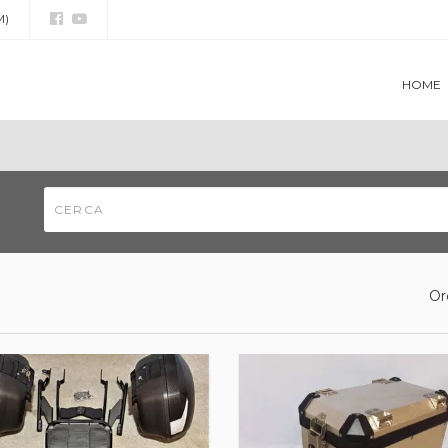
M)
HOME
Or