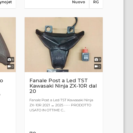
ynojet
Nuovo
RG
8
9
0
0
to
Fanale Post a Led TST
Kawasaki Ninja ZX-10R dal
20
0
Fanale Post a Led TST Kawasaki Ninja
ZX-10R 2021 → 2025 ---- PRODOTTO
USATO IN OTTIME C...