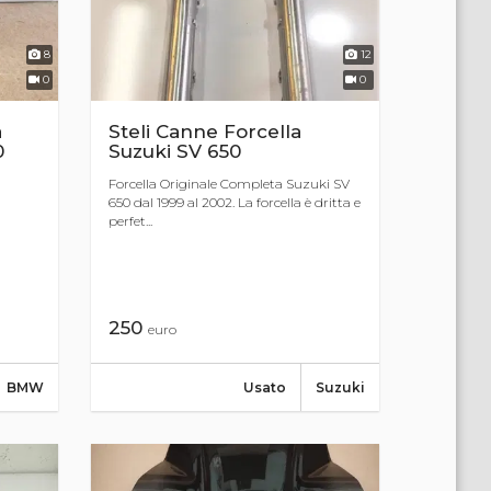
8
12
0
0
a
Steli Canne Forcella
0
Suzuki SV 650
Forcella Originale Completa Suzuki SV
650 dal 1999 al 2002. La forcella è dritta e
perfet...
250
euro
BMW
Usato
Suzuki