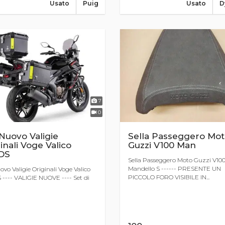
Usato
Puig
Usato
D
7
0
Nuovo Valigie
Sella Passeggero Mo
inali Voge Valico
Guzzi V100 Man
DS
Sella Passeggero Moto Guzzi V10
Mandello S ------ PRESENTE UN
ovo Valigie Originali Voge Valico
PICCOLO FORO VISIBILE IN...
 ---- VALIGIE NUOVE ---- Set di