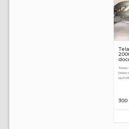
Tela
200
doc
Telaio
telaio 
quindi 
300