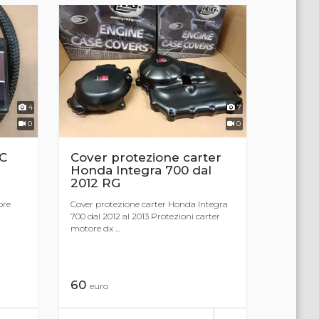
4
7
0
0
C
Cover protezione carter
R
Honda Integra 700 dal
2012 RG
ore
Cover protezione carter Honda Integra
700 dal 2012 al 2013 Protezioni carter
motore dx ...
60
euro