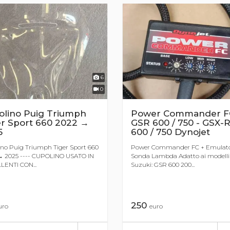
6
0
olino Puig Triumph
Power Commander F
er Sport 660 2022 →
GSR 600 / 750 - GSX-
5
600 / 750 Dynojet
no Puig Triumph Tiger Sport 660
Power Commander FC + Emulat
→ 2025 ---- CUPOLINO USATO IN
Sonda Lambda Adatto ai modelli
LENTI CON...
Suzuki: GSR 600 200...
250
uro
euro