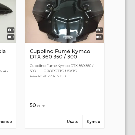
8
3
0
0
ia
Cupolino Fumé Kymco
DTX 360 350 / 300
Cupolino Fumé Kymco DTX 360 350 /
300 ---- PRODOTTO USATO ---- ----
a R6
PARABREZZA IN ECCE...
50
euro
nerico
Usato
Kymco