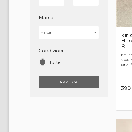
Marca
Kit 
Hon
R
Condizioni
Kit Tr
500R 
Tutte
kit di fi.
APPLICA
390