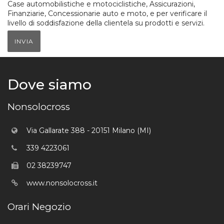
Case automobilistiche e motociclistiche, Assicurazioni,
Finanziarie, Concessionarie auto e moto, e per verificare il
livello di soddisfazione della clientela su prodotti e servizi.
INVIA
Dove siamo
Nonsolocross
Via Gallarate 388 - 20151 Milano (MI)
339 4223061
02 38239747
www.nonsolocross.it
Orari Negozio