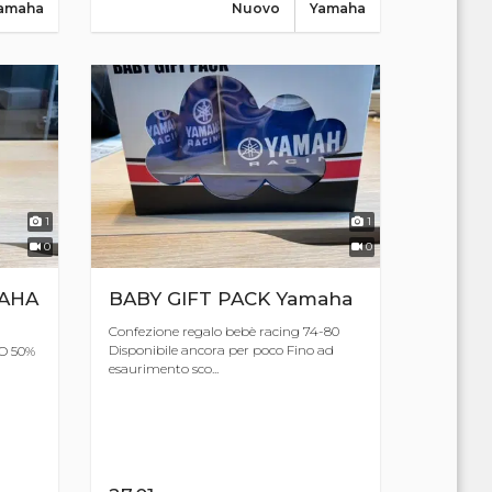
amaha
Nuovo
Yamaha
1
1
0
0
MAHA
BABY GIFT PACK Yamaha
Confezione regalo bebè racing 74-80
Disponibile ancora per poco Fino ad
O 50%
esaurimento sco...