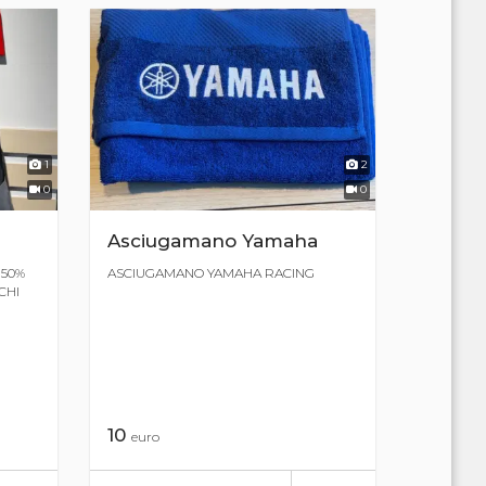
1
2
0
0
Asciugamano Yamaha
 50%
ASCIUGAMANO YAMAHA RACING
CHI
10
euro