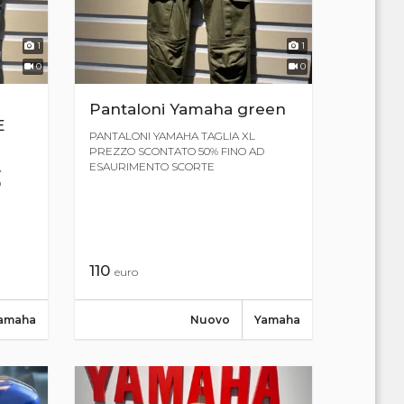
1
1
0
0
Pantaloni Yamaha green
E
PANTALONI YAMAHA TAGLIA XL
PREZZO SCONTATO 50% FINO AD
ESAURIMENTO SCORTE
A
D
110
euro
amaha
Nuovo
Yamaha