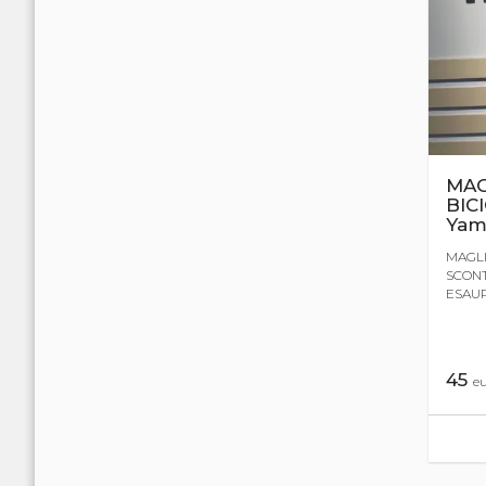
MAG
BIC
Yam
MAGLI
SCONT
ESAU
45
e