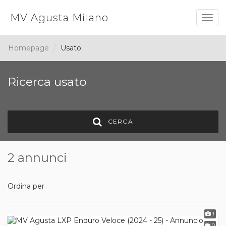
MV Agusta Milano
Togg
navig
Homepage
Usato
Ricerca usato
CERCA
2 annunci
Ordina per
1
0