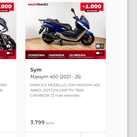
21
12
0
0
Sym
Maxsym 400 (2021 - 25)
 650
MARCA E MODELLO: SYM MAXSYM 400
85
ANNO: 2021 CHILOMETRI: 7659
GARANZIA: 12 mesi estendib...
3.799
euro