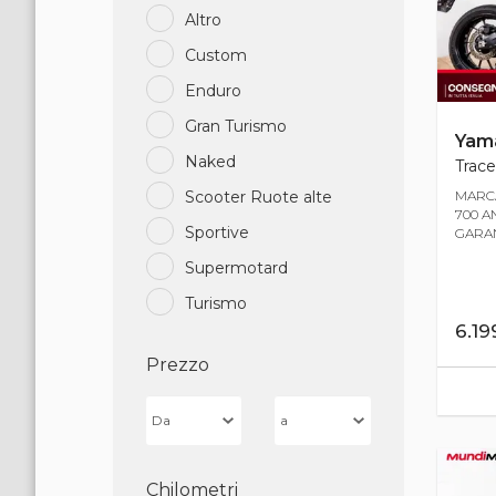
Altro
Custom
Enduro
Gran Turismo
Yam
Naked
Trace
MARCA
Scooter Ruote alte
700 A
Sportive
GARANZ
Supermotard
Turismo
6.1
Prezzo
Chilometri