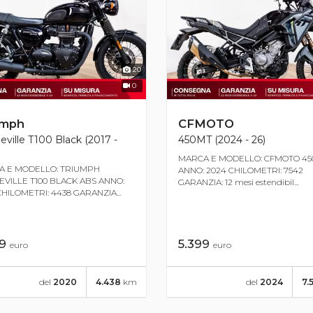
20
0
umph
CFMOTO
ville T100 Black (2017 -
450MT (2024 - 26)
MARCA E MODELLO: CFMOTO 4
 E MODELLO: TRIUMPH
ANNO: 2024 CHILOMETRI: 7542
VILLE T100 BLACK ABS ANNO:
GARANZIA: 12 mesi estendibil...
CHILOMETRI: 4438 GARANZIA...
99
5.399
euro
euro
del
2020
4.438
km
del
2024
7.