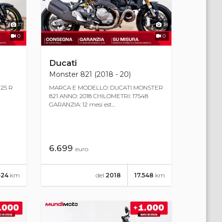
17
18
0
0
Ducati
Monster 821 (2018 - 20)
25 R
MARCA E MODELLO: DUCATI MONSTER
821 ANNO: 2018 CHILOMETRI: 17548
GARANZIA: 12 mesi est...
6.699
euro
624
km
del
2018
17.548
km