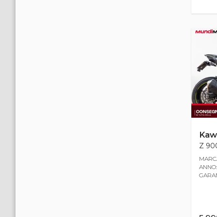
Kaw
Z 900
MARCA
ANNO:
GARANZ