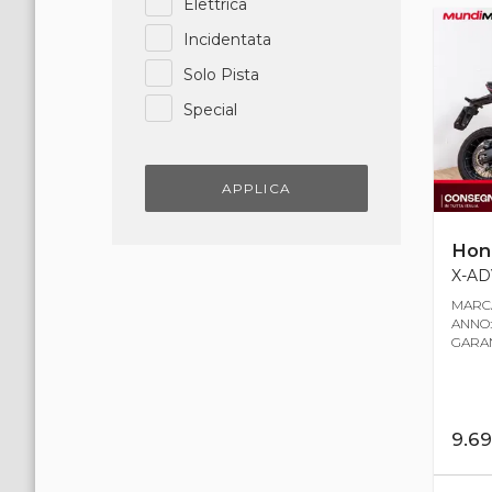
Elettrica
Incidentata
Solo Pista
Special
APPLICA
Hon
X-AD
MARCA
ANNO:
GARANZ
9.6