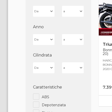
Anno
Tri
Bonne
20)
Cilindrata
MARCA
BONNE
2020 
Caratteristiche
7.3
ABS
Depotenziata