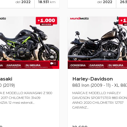
del
2022
18.931
km
del
2022
26.
12
0
asaki
Harley-Davidson
 (2019)
883 Iron (2009 - 11) - XL 8
 E MODELLO: KAWASAKI Z 900
MARCA E MODELLO: HARLEY
 2017 CHILOMETRI: 31409
DAVIDSON SPORTSTER 883 IRON
IA: 12 mesi estendi...
ANNO: 2020 CHILOMETRI: 12757
GARANZ...