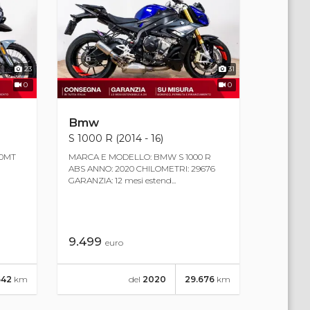
23
31
0
0
Bmw
S 1000 R (2014 - 16)
50MT
MARCA E MODELLO: BMW S 1000 R
ABS ANNO: 2020 CHILOMETRI: 29676
GARANZIA: 12 mesi estend...
9.499
euro
542
km
del
2020
29.676
km