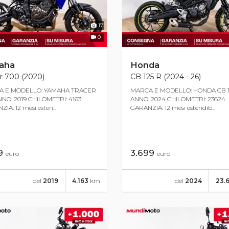
17
0
aha
Honda
r 700 (2020)
CB 125 R (2024 - 26)
 E MODELLO: YAMAHA TRACER
MARCA E MODELLO: HONDA CB 1
NNO: 2019 CHILOMETRI: 4163
ANNO: 2024 CHILOMETRI: 23624
IA: 12 mesi esten...
GARANZIA: 12 mesi estendib...
99
3.699
euro
euro
del
2019
4.163
km
del
2024
23.