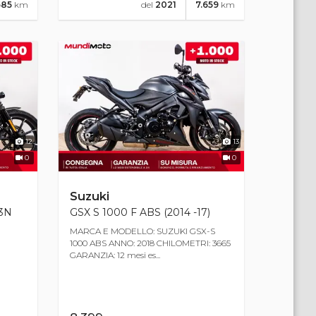
585
km
del
2021
7.659
km
12
13
0
0
Suzuki
83N
GSX S 1000 F ABS (2014 -17)
MARCA E MODELLO: SUZUKI GSX-S
1000 ABS ANNO: 2018 CHILOMETRI: 3665
GARANZIA: 12 mesi es...