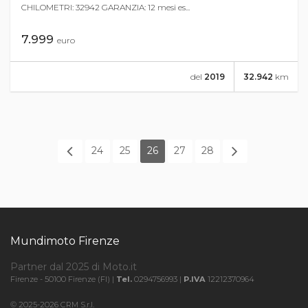
CHILOMETRI: 32942 GARANZIA: 12 mesi es...
7.999
euro
del
2019
32.942
km
24
25
26
27
28
Mundimoto Firenze
Partner dal 2025 di Moto.it
Firenze - 50100 Firenze (FI) |
Tel.
0294756993 |
P.IVA
12212370964
© 2025-2026 CRM S.r.l.