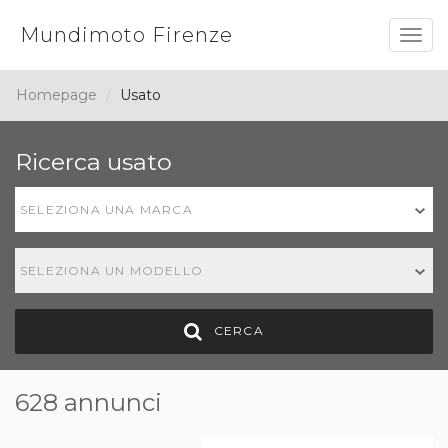
Mundimoto Firenze
Togg
navig
Homepage
Usato
Ricerca usato
SELEZIONA UNA MARCA
SELEZIONA UN MODELLO
CERCA
628 annunci