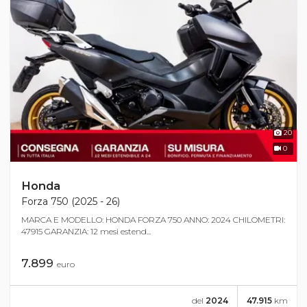
20
0
Honda
Forza 750 (2025 - 26)
MARCA E MODELLO: HONDA FORZA 750 ANNO: 2024 CHILOMETRI:
47915 GARANZIA: 12 mesi estend...
7.899
euro
del
2024
47.915
km