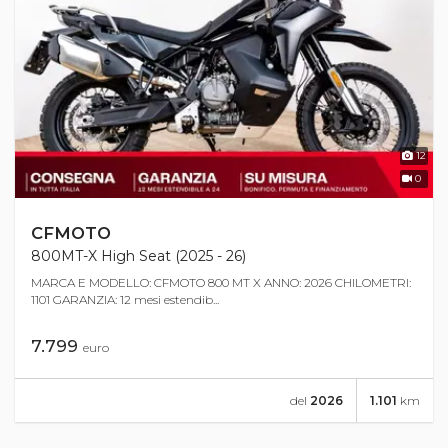
12
0
CFMOTO
800MT-X High Seat (2025 - 26)
MARCA E MODELLO: CFMOTO 800 MT X ANNO: 2026 CHILOMETRI:
1101 GARANZIA: 12 mesi estendib...
7.799
euro
del
2026
1.101
km