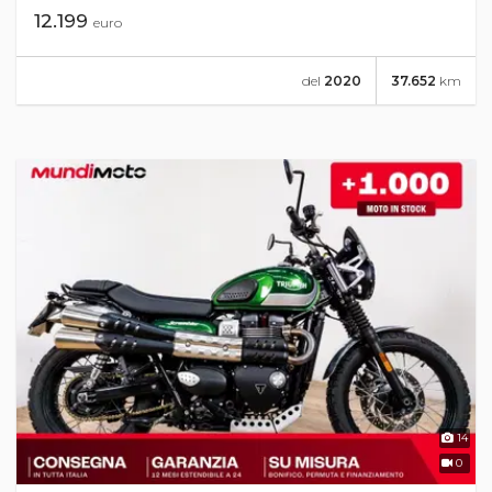
12.199
euro
del
2020
37.652
km
14
0