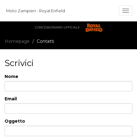
Moto Zampieri - Royal Enfield
Togg
navig
CONCESSIONARIO UFFICIALE
Homepage
Contatti
Scrivici
Nome
Email
Oggetto