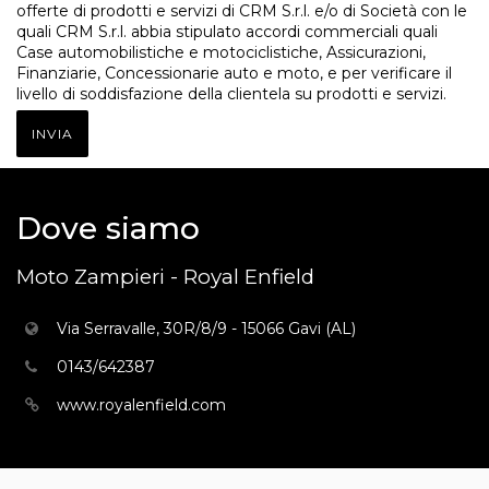
offerte di prodotti e servizi di CRM S.r.l. e/o di Società con le
quali CRM S.r.l. abbia stipulato accordi commerciali quali
Case automobilistiche e motociclistiche, Assicurazioni,
Finanziarie, Concessionarie auto e moto, e per verificare il
livello di soddisfazione della clientela su prodotti e servizi.
INVIA
Dove siamo
Moto Zampieri - Royal Enfield
Via Serravalle, 30R/8/9 - 15066 Gavi (AL)
0143/642387
www.royalenfield.com