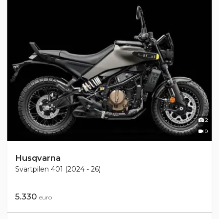
2
0
Husqvarna
Svartpilen 401 (2024 - 26)
5.330
euro