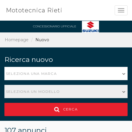
Mototecnica Rieti
Togg
navig
CONCESSIONARIO UFFICIALE
Homepage
Nuovo
Ricerca nuovo
SELEZIONA UNA MARCA
SELEZIONA UN MODELLO
CERCA
107 annunci