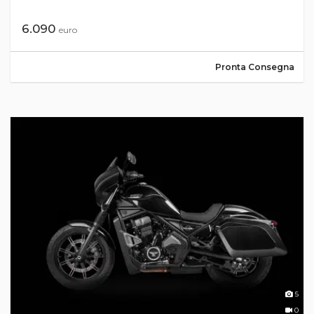
6.090
euro
Pronta Consegna
5
0