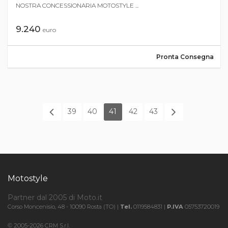
NOSTRA CONCESSIONARIA MOTOSTYLE ...
9.240
euro
Pronta Consegna
39
40
41
42
43
Motostyle
Partner dal 2005 di Moto.it
Corso Moncenisio, 48 - 10090 Rosta (TO) |
Tel.
0119584831 |
P.IVA
05753720019
© 2005-2026 CRM S.r.l.