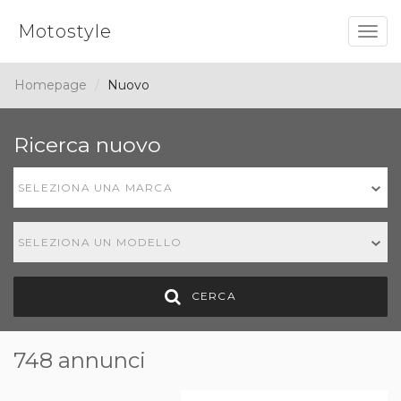
Motostyle
Togg
navig
Homepage
Nuovo
Ricerca nuovo
SELEZIONA UNA MARCA
SELEZIONA UN MODELLO
CERCA
748 annunci