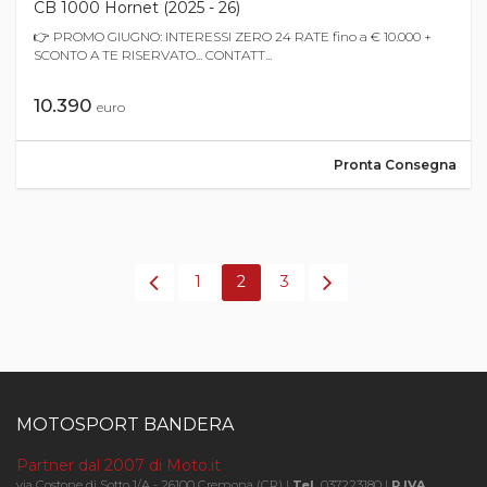
CB 1000 Hornet (2025 - 26)
👉 PROMO GIUGNO: INTERESSI ZERO 24 RATE fino a € 10.000 +
SCONTO A TE RISERVATO... CONTATT...
10.390
euro
Pronta Consegna
1
2
3
MOTOSPORT BANDERA
Partner dal 2007 di Moto.it
via Costone di Sotto 1/A - 26100 Cremona (CR) |
Tel.
037223180 |
P.IVA