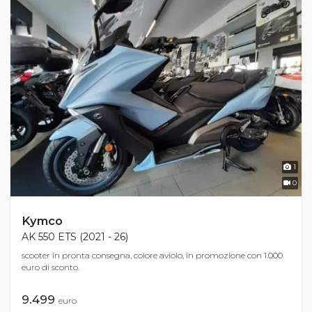
1
0
Kymco
AK 550 ETS (2021 - 26)
scooter in pronta consegna, colore aviolo, in promozione con 1.000
euro di sconto.
9.499
euro