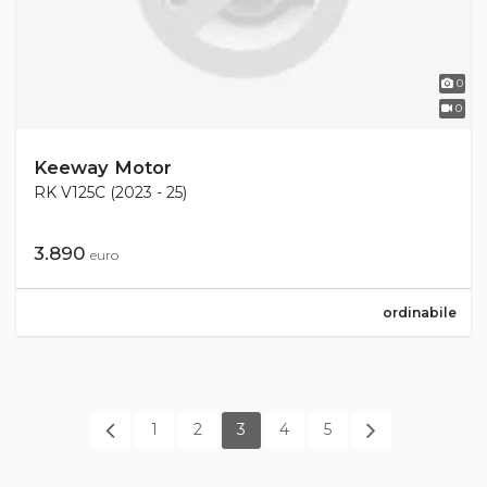
0
0
Keeway Motor
RK V125C (2023 - 25)
3.890
euro
ordinabile
1
2
3
4
5