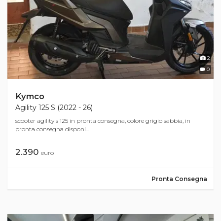
2
0
Kymco
Agility 125 S (2022 - 26)
scooter agility s 125 in pronta consegna, colore grigio sabbia, in
pronta consegna disponi...
2.390
euro
Pronta Consegna