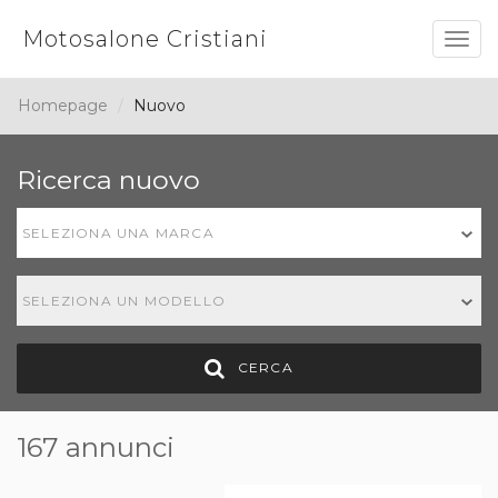
Motosalone Cristiani
Togg
navig
Homepage
Nuovo
Ricerca nuovo
SELEZIONA UNA MARCA
SELEZIONA UN MODELLO
CERCA
167 annunci