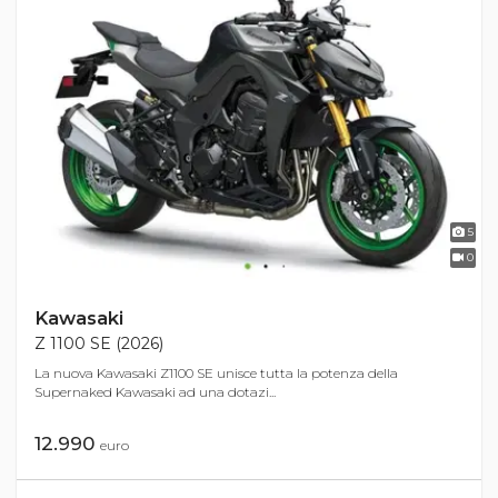
5
0
Kawasaki
Z 1100 SE (2026)
La nuova Kawasaki Z1100 SE unisce tutta la potenza della
Supernaked Kawasaki ad una dotazi...
12.990
euro