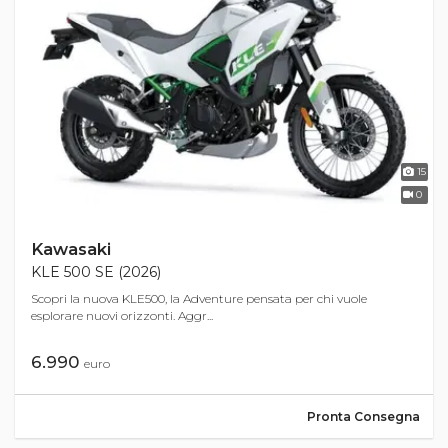
15
0
Kawasaki
KLE 500 SE (2026)
Scopri la nuova KLE500, la Adventure pensata per chi vuole
esplorare nuovi orizzonti. Aggr...
6.990
euro
Pronta Consegna