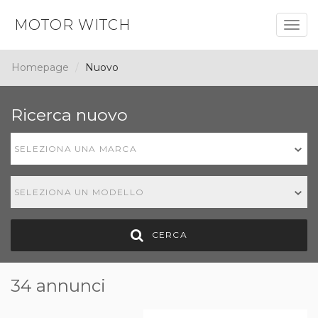
MOTOR WITCH
Togg
navig
Homepage
Nuovo
Ricerca nuovo
SELEZIONA UNA MARCA
SELEZIONA UN MODELLO
CERCA
34 annunci