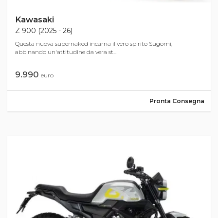
Kawasaki
Z 900 (2025 - 26)
Questa nuova supernaked incarna il vero spirito Sugomi,
abbinando un'attitudine da vera st...
9.990
euro
Pronta Consegna