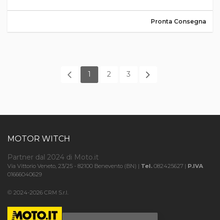
Pronta Consegna
1
2
3
MOTOR WITCH
Partner dal 2024 di Moto.it
Via Vittorio Veneto, 23/25 - 82100 Benevento (BN) |
Tel.
082425627 |
P.IVA
01666040629
© 2024-2026 CRM S.r.l.